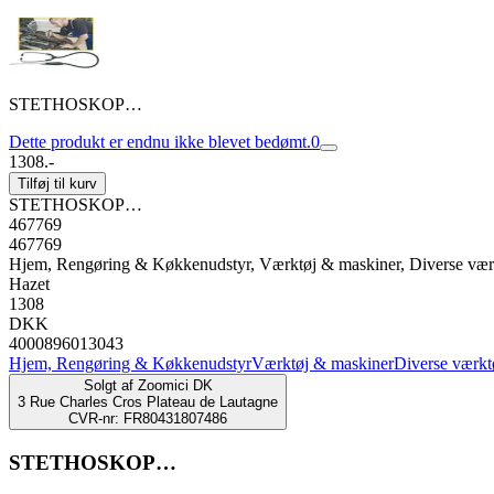
STETHOSKOP…
Dette produkt er endnu ikke blevet bedømt.
0
1308.-
Tilføj til kurv
STETHOSKOP…
467769
467769
Hjem, Rengøring & Køkkenudstyr, Værktøj & maskiner, Diverse vær
Hazet
1308
DKK
4000896013043
Hjem, Rengøring & Køkkenudstyr
Værktøj & maskiner
Diverse værkt
Solgt af
Zoomici DK
3 Rue Charles Cros Plateau de Lautagne
CVR-nr: FR80431807486
STETHOSKOP…