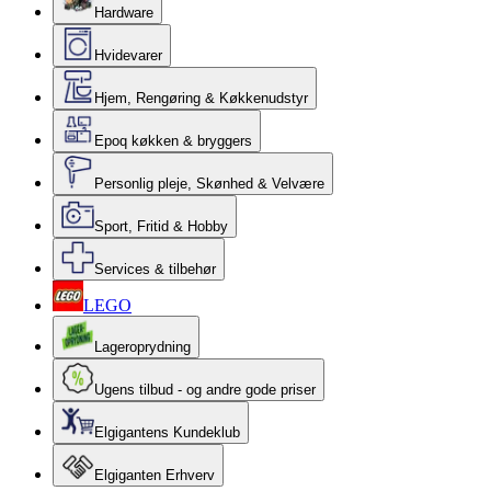
Hardware
Hvidevarer
Hjem, Rengøring & Køkkenudstyr
Epoq køkken & bryggers
Personlig pleje, Skønhed & Velvære
Sport, Fritid & Hobby
Services & tilbehør
LEGO
Lageroprydning
Ugens tilbud - og andre gode priser
Elgigantens Kundeklub
Elgiganten Erhverv