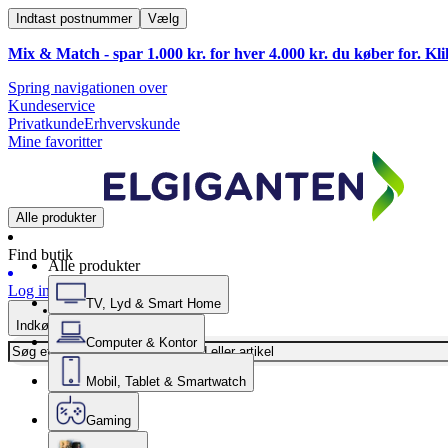
Indtast postnummer
Vælg
Mix & Match - spar 1.000 kr. for hver 4.000 kr. du køber for. Kl
Spring navigationen over
Kundeservice
Privatkunde
Erhvervskunde
Mine favoritter
Alle produkter
Find butik
Alle produkter
Log ind
TV, Lyd & Smart Home
Indkøbskurv
Computer & Kontor
Mobil, Tablet & Smartwatch
Gaming