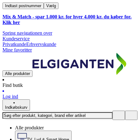
Indtast postnummer
Vælg
Mix & Match - spar 1.000 kr. for hver 4.000 kr. du køber for.
Klik
her
Spring navigationen over
Kundeservice
Privatkunde
Erhvervskunde
Mine favoritter
Alle produkter
Find butik
Log ind
Indkøbskurv
Alle produkter
TV, Lyd & Smart Home