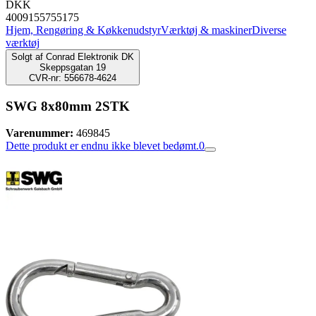
DKK
4009155755175
Hjem, Rengøring & Køkkenudstyr
Værktøj & maskiner
Diverse
værktøj
Solgt af
Conrad Elektronik DK
Skeppsgatan 19
CVR-nr: 556678-4624
SWG 8x80mm 2STK
Varenummer:
469845
Dette produkt er endnu ikke blevet bedømt.
0