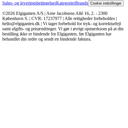
Salgs- og leveringsbetingelser
Kategorier
Brands
Cookie indstillinger
©2026 Elgiganten A/S | Arne Jacobsens Allé 16, 2. - 2300
København S. | CVR: 17237977 | Alle rettigheder forbeholdes |
hello@elgiganten.dk | Vi tager forbehold for tryk- og korrekturfejl
samt afgifts- og prisændringer. Vi gør i øvrigt opmærksom på at din
bestilling ikke er bindende for Elgiganten, før Elgiganten har
behandlet din ordre og sendt en bindende faktura.