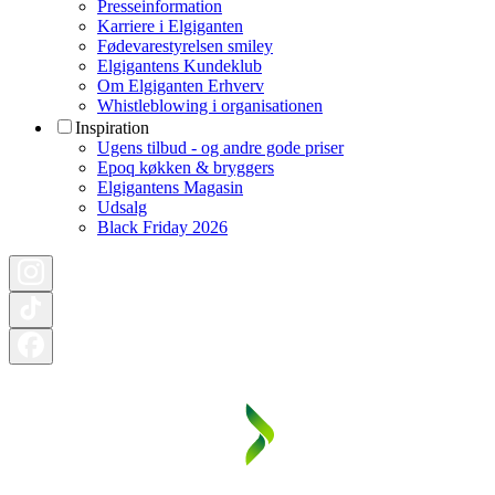
Presseinformation
Karriere i Elgiganten
Fødevarestyrelsen smiley
Elgigantens Kundeklub
Om Elgiganten Erhverv
Whistleblowing i organisationen
Inspiration
Ugens tilbud - og andre gode priser
Epoq køkken & bryggers
Elgigantens Magasin
Udsalg
Black Friday 2026