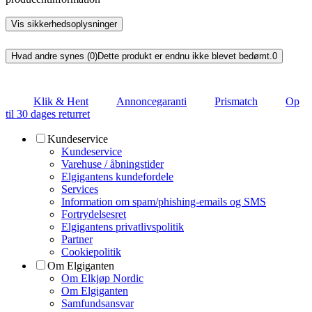
Vis sikkerhedsoplysninger
Hvad andre synes (0)
Dette produkt er endnu ikke blevet bedømt.
0
Klik & Hent
Annoncegaranti
Prismatch
Op
til 30 dages returret
Kundeservice
Kundeservice
Varehuse / åbningstider
Elgigantens kundefordele
Services
Information om spam/phishing-emails og SMS
Fortrydelsesret
Elgigantens privatlivspolitik
Partner
Cookiepolitik
Om Elgiganten
Om Elkjøp Nordic
Om Elgiganten
Samfundsansvar