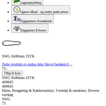
Lageroprydning
Ugens tilbud - og andre gode priser
Elgigantens Kundeklub
Elgiganten Erhverv
SWG 8x80mm 2STK
Dette produkt er endnu ikke blevet bedømt.
0
75.-
Tilføj til kurv
SWG 8x80mm 2STK
469845
469845
Hjem, Rengøring & Køkkenudstyr, Værktøj & maskiner, Diverse
værktøj
SWG
75