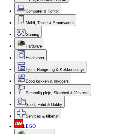
Computer & Kontor
Mobil, Tablet & Smartwatch
Gaming
Hardware
Hvidevarer
Hjem, Rengøring & Køkkenudstyr
Epoq køkken & bryggers
Personlig pleje, Skønhed & Velvære
Sport, Fritid & Hobby
Services & tilbehør
LEGO