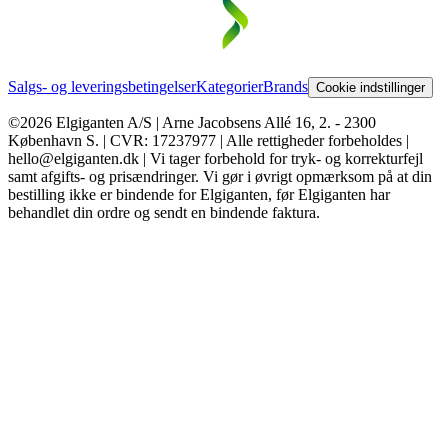
Salgs- og leveringsbetingelser
Kategorier
Brands
Cookie indstillinger
©2026 Elgiganten A/S | Arne Jacobsens Allé 16, 2. - 2300
København S. | CVR: 17237977 | Alle rettigheder forbeholdes |
hello@elgiganten.dk | Vi tager forbehold for tryk- og korrekturfejl
samt afgifts- og prisændringer. Vi gør i øvrigt opmærksom på at din
bestilling ikke er bindende for Elgiganten, før Elgiganten har
behandlet din ordre og sendt en bindende faktura.