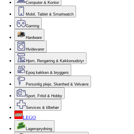
Computer & Kontor
Mobil, Tablet & Smartwatch
Gaming
Hardware
Hvidevarer
Hjem, Rengøring & Køkkenudstyr
Epoq køkken & bryggers
Personlig pleje, Skønhed & Velvære
Sport, Fritid & Hobby
Services & tilbehør
LEGO
Lageroprydning