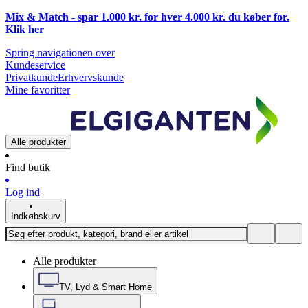
Mix & Match - spar 1.000 kr. for hver 4.000 kr. du køber for.
Klik
her
Spring navigationen over
Kundeservice
Privatkunde
Erhvervskunde
Mine favoritter
Alle produkter
Find butik
Log ind
Indkøbskurv
Alle produkter
TV, Lyd & Smart Home