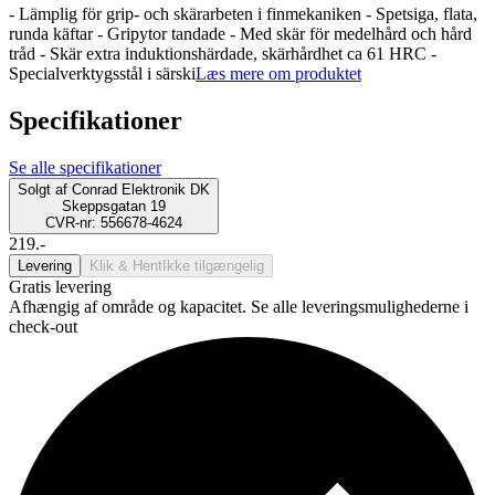
- Lämplig för grip- och skärarbeten i finmekaniken - Spetsiga, flata,
runda käftar - Gripytor tandade - Med skär för medelhård och hård
tråd - Skär extra induktionshärdade, skärhårdhet ca 61 HRC -
Specialverktygsstål i särski
Læs mere om produktet
Specifikationer
Se alle specifikationer
Solgt af
Conrad Elektronik DK
Skeppsgatan 19
CVR-nr: 556678-4624
219.-
Levering
Klik & Hent
Ikke tilgængelig
Gratis levering
Afhængig af område og kapacitet. Se alle leveringsmulighederne i
check-out