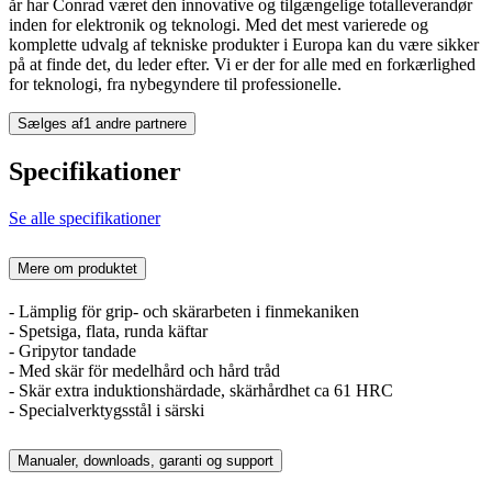
år har Conrad været den innovative og tilgængelige totalleverandør
inden for elektronik og teknologi. Med det mest varierede og
komplette udvalg af tekniske produkter i Europa kan du være sikker
på at finde det, du leder efter. Vi er der for alle med en forkærlighed
for teknologi, fra nybegyndere til professionelle.
Sælges af
1 andre partnere
Specifikationer
Se alle specifikationer
Mere om produktet
- Lämplig för grip- och skärarbeten i finmekaniken
- Spetsiga, flata, runda käftar
- Gripytor tandade
- Med skär för medelhård och hård tråd
- Skär extra induktionshärdade, skärhårdhet ca 61 HRC
- Specialverktygsstål i särski
Manualer, downloads, garanti og support