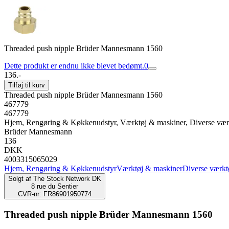
Threaded push nipple Brüder Mannesmann 1560
Dette produkt er endnu ikke blevet bedømt.
0
136.-
Tilføj til kurv
Threaded push nipple Brüder Mannesmann 1560
467779
467779
Hjem, Rengøring & Køkkenudstyr, Værktøj & maskiner, Diverse vær
Brüder Mannesmann
136
DKK
4003315065029
Hjem, Rengøring & Køkkenudstyr
Værktøj & maskiner
Diverse værkt
Solgt af
The Stock Network DK
8 rue du Sentier
CVR-nr: FR86901950774
Threaded push nipple Brüder Mannesmann 1560