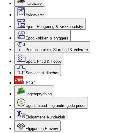
Hardware
Hvidevarer
Hjem, Rengøring & Køkkenudstyr
Epoq køkken & bryggers
Personlig pleje, Skønhed & Velvære
Sport, Fritid & Hobby
Services & tilbehør
LEGO
Lageroprydning
Ugens tilbud - og andre gode priser
Elgigantens Kundeklub
Elgiganten Erhverv