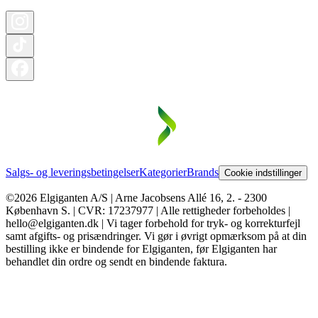
Salgs- og leveringsbetingelser
Kategorier
Brands
Cookie indstillinger
©2026 Elgiganten A/S | Arne Jacobsens Allé 16, 2. - 2300
København S. | CVR: 17237977 | Alle rettigheder forbeholdes |
hello@elgiganten.dk | Vi tager forbehold for tryk- og korrekturfejl
samt afgifts- og prisændringer. Vi gør i øvrigt opmærksom på at din
bestilling ikke er bindende for Elgiganten, før Elgiganten har
behandlet din ordre og sendt en bindende faktura.