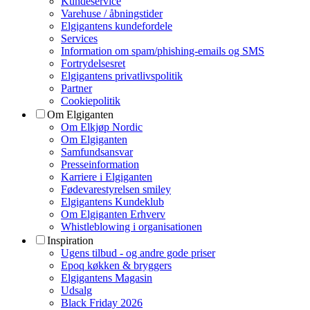
Kundeservice
Varehuse / åbningstider
Elgigantens kundefordele
Services
Information om spam/phishing-emails og SMS
Fortrydelsesret
Elgigantens privatlivspolitik
Partner
Cookiepolitik
Om Elgiganten
Om Elkjøp Nordic
Om Elgiganten
Samfundsansvar
Presseinformation
Karriere i Elgiganten
Fødevarestyrelsen smiley
Elgigantens Kundeklub
Om Elgiganten Erhverv
Whistleblowing i organisationen
Inspiration
Ugens tilbud - og andre gode priser
Epoq køkken & bryggers
Elgigantens Magasin
Udsalg
Black Friday 2026