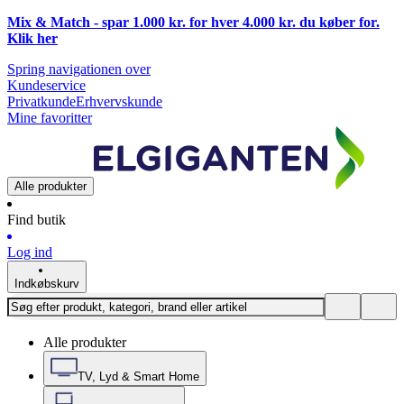
Mix & Match - spar 1.000 kr. for hver 4.000 kr. du køber for.
Klik
her
Spring navigationen over
Kundeservice
Privatkunde
Erhvervskunde
Mine favoritter
Alle produkter
Find butik
Log ind
Indkøbskurv
Alle produkter
TV, Lyd & Smart Home