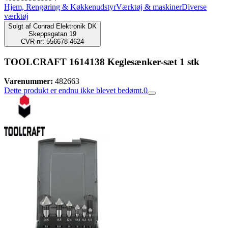
Hjem, Rengøring & Køkkenudstyr
Værktøj & maskiner
Diverse
værktøj
Solgt af
Conrad Elektronik DK
Skeppsgatan 19
CVR-nr: 556678-4624
TOOLCRAFT 1614138 Keglesænker-sæt 1 stk
Varenummer:
482663
Dette produkt er endnu ikke blevet bedømt.
0