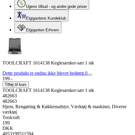
Ugens tilbud - og andre gode priser
Elgigantens Kundeklub
Elgiganten Erhverv
TOOLCRAFT 1614138 Keglesænker-sæt 1 stk
Dette produkt er endnu ikke blevet bedømt.
0
199.-
Tilføj til kurv
TOOLCRAFT 1614138 Keglesænker-sæt 1 stk
482663
482663
Hjem, Rengøring & Køkkenudstyr, Værktøj & maskiner, Diverse
værktøj
Toolcraft
199
DKK
4053199511594