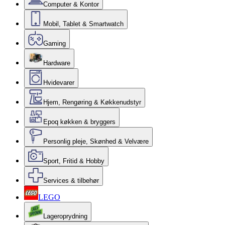
Computer & Kontor
Mobil, Tablet & Smartwatch
Gaming
Hardware
Hvidevarer
Hjem, Rengøring & Køkkenudstyr
Epoq køkken & bryggers
Personlig pleje, Skønhed & Velvære
Sport, Fritid & Hobby
Services & tilbehør
LEGO
Lageroprydning