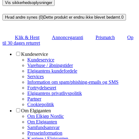
Vis sikkerhedsoplysninger
Hvad andre synes (0)
Dette produkt er endnu ikke blevet bedømt.
0
Klik & Hent
Annoncegaranti
Prismatch
Op
til 30 dages returret
Kundeservice
Kundeservice
Varehuse / åbningstider
Elgigantens kundefordele
Services
Information om spam/phishing-emails og SMS
Fortrydelsesret
Elgigantens privatlivspolitik
Partner
Cookiepolitik
Om Elgiganten
Om Elkjøp Nordic
Om Elgiganten
Samfundsansvar
Presseinformation
Karriere i Elgiganten