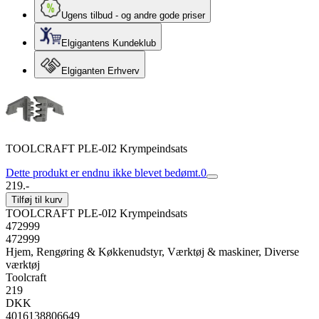
Ugens tilbud - og andre gode priser
Elgigantens Kundeklub
Elgiganten Erhverv
TOOLCRAFT PLE-0I2 Krympeindsats
Dette produkt er endnu ikke blevet bedømt.
0
219.-
Tilføj til kurv
TOOLCRAFT PLE-0I2 Krympeindsats
472999
472999
Hjem, Rengøring & Køkkenudstyr, Værktøj & maskiner, Diverse
værktøj
Toolcraft
219
DKK
4016138806649