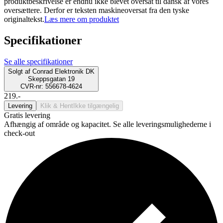
produktbeskrivelse er endnu ikke blevet oversat til dansk af vores
oversættere. Derfor er teksten maskineoversat fra den tyske
originaltekst.
Læs mere om produktet
Specifikationer
Se alle specifikationer
Solgt af
Conrad Elektronik DK
Skeppsgatan 19
CVR-nr: 556678-4624
219.-
Levering
Klik & Hent
Ikke tilgængelig
Gratis levering
Afhængig af område og kapacitet. Se alle leveringsmulighederne i
check-out