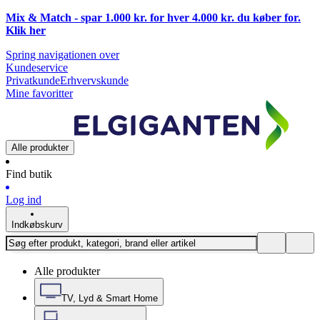
Mix & Match - spar 1.000 kr. for hver 4.000 kr. du køber for.
Klik
her
Spring navigationen over
Kundeservice
Privatkunde
Erhvervskunde
Mine favoritter
Alle produkter
Find butik
Log ind
Indkøbskurv
Alle produkter
TV, Lyd & Smart Home