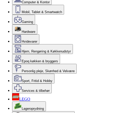
Computer & Kontor
Mobil, Tablet & Smartwatch
Gaming
Hardware
Hvidevarer
Hjem, Rengøring & Køkkenudstyr
Epoq køkken & bryggers
Personlig pleje, Skønhed & Velvære
Sport, Fritid & Hobby
Services & tilbehør
LEGO
Lageroprydning