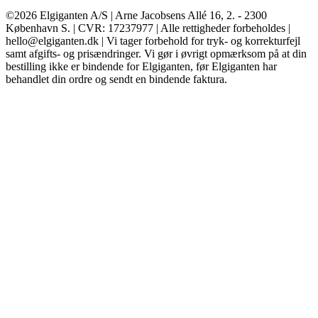
©2026 Elgiganten A/S | Arne Jacobsens Allé 16, 2. - 2300
København S. | CVR: 17237977 | Alle rettigheder forbeholdes |
hello@elgiganten.dk | Vi tager forbehold for tryk- og korrekturfejl
samt afgifts- og prisændringer. Vi gør i øvrigt opmærksom på at din
bestilling ikke er bindende for Elgiganten, før Elgiganten har
behandlet din ordre og sendt en bindende faktura.