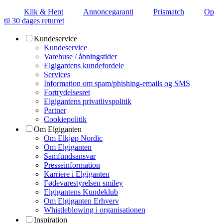
Klik & Hent
Annoncegaranti
Prismatch
Op
til 30 dages returret
Kundeservice
Kundeservice
Varehuse / åbningstider
Elgigantens kundefordele
Services
Information om spam/phishing-emails og SMS
Fortrydelsesret
Elgigantens privatlivspolitik
Partner
Cookiepolitik
Om Elgiganten
Om Elkjøp Nordic
Om Elgiganten
Samfundsansvar
Presseinformation
Karriere i Elgiganten
Fødevarestyrelsen smiley
Elgigantens Kundeklub
Om Elgiganten Erhverv
Whistleblowing i organisationen
Inspiration