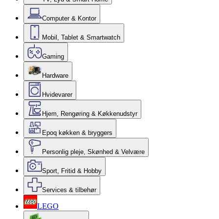
Computer & Kontor
Mobil, Tablet & Smartwatch
Gaming
Hardware
Hvidevarer
Hjem, Rengøring & Køkkenudstyr
Epoq køkken & bryggers
Personlig pleje, Skønhed & Velvære
Sport, Fritid & Hobby
Services & tilbehør
LEGO