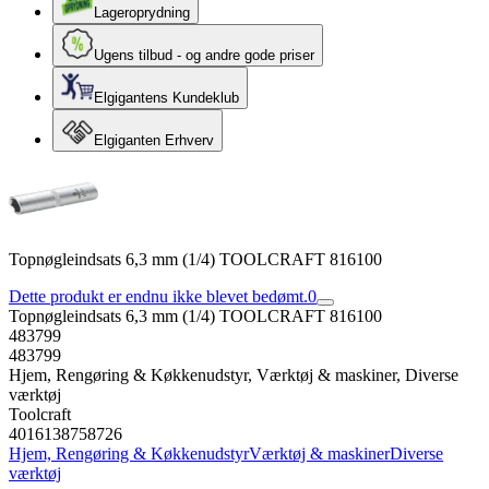
Lageroprydning
Ugens tilbud - og andre gode priser
Elgigantens Kundeklub
Elgiganten Erhverv
Topnøgleindsats 6,3 mm (1/4) TOOLCRAFT 816100
Dette produkt er endnu ikke blevet bedømt.
0
Topnøgleindsats 6,3 mm (1/4) TOOLCRAFT 816100
483799
483799
Hjem, Rengøring & Køkkenudstyr, Værktøj & maskiner, Diverse
værktøj
Toolcraft
4016138758726
Hjem, Rengøring & Køkkenudstyr
Værktøj & maskiner
Diverse
værktøj