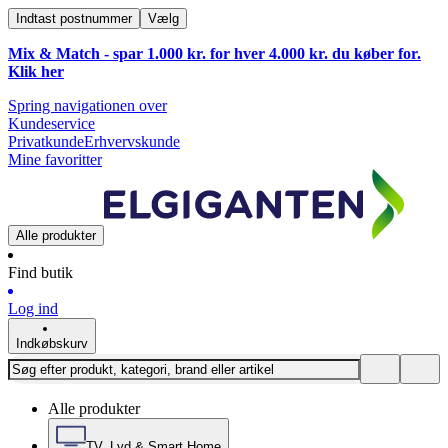
Indtast postnummer
Vælg
Mix & Match - spar 1.000 kr. for hver 4.000 kr. du køber for.
Klik
her
Spring navigationen over
Kundeservice
Privatkunde
Erhvervskunde
Mine favoritter
Alle produkter
Find butik
Log ind
Indkøbskurv
Alle produkter
TV, Lyd & Smart Home