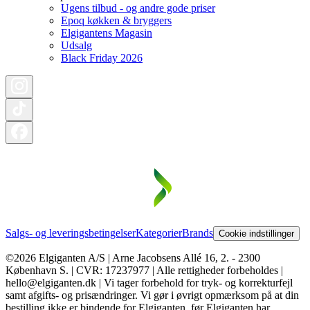
Ugens tilbud - og andre gode priser
Epoq køkken & bryggers
Elgigantens Magasin
Udsalg
Black Friday 2026
Salgs- og leveringsbetingelser
Kategorier
Brands
Cookie indstillinger
©2026 Elgiganten A/S | Arne Jacobsens Allé 16, 2. - 2300
København S. | CVR: 17237977 | Alle rettigheder forbeholdes |
hello@elgiganten.dk | Vi tager forbehold for tryk- og korrekturfejl
samt afgifts- og prisændringer. Vi gør i øvrigt opmærksom på at din
bestilling ikke er bindende for Elgiganten, før Elgiganten har