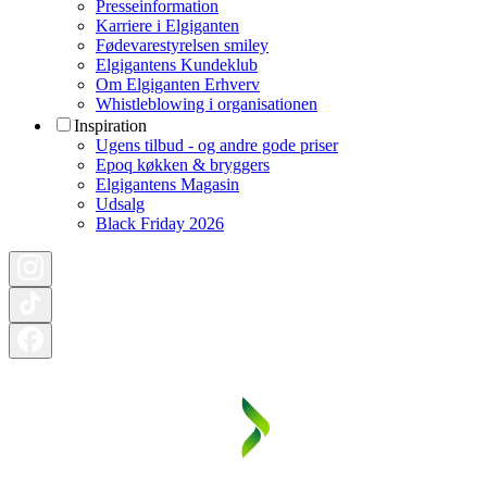
Presseinformation
Karriere i Elgiganten
Fødevarestyrelsen smiley
Elgigantens Kundeklub
Om Elgiganten Erhverv
Whistleblowing i organisationen
Inspiration
Ugens tilbud - og andre gode priser
Epoq køkken & bryggers
Elgigantens Magasin
Udsalg
Black Friday 2026