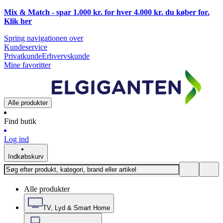
Mix & Match - spar 1.000 kr. for hver 4.000 kr. du køber for.
Klik
her
Spring navigationen over
Kundeservice
Privatkunde
Erhvervskunde
Mine favoritter
Alle produkter
Find butik
Log ind
Indkøbskurv
Alle produkter
TV, Lyd & Smart Home