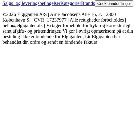
Salgs- og leveringsbetingelser
Kategorier
Brands
Cookie indstillinger
©2026 Elgiganten A/S | Arne Jacobsens Allé 16, 2. - 2300
København S. | CVR: 17237977 | Alle rettigheder forbeholdes |
hello@elgiganten.dk | Vi tager forbehold for tryk- og korrekturfejl
samt afgifts- og prisændringer. Vi gør i øvrigt opmærksom på at din
bestilling ikke er bindende for Elgiganten, før Elgiganten har
behandlet din ordre og sendt en bindende faktura.