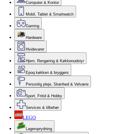
Computer & Kontor
Mobil, Tablet & Smartwatch
Gaming
Hardware
Hvidevarer
Hjem, Rengøring & Køkkenudstyr
Epoq køkken & bryggers
Personlig pleje, Skønhed & Velvære
Sport, Fritid & Hobby
Services & tilbehør
LEGO
Lageroprydning