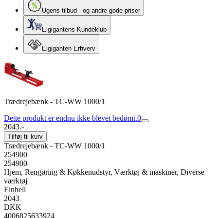
Ugens tilbud - og andre gode priser
Elgigantens Kundeklub
Elgiganten Erhverv
Trædrejebænk - TC-WW 1000/1
Dette produkt er endnu ikke blevet bedømt.
0
2043.-
Tilføj til kurv
Trædrejebænk - TC-WW 1000/1
254900
254900
Hjem, Rengøring & Køkkenudstyr, Værktøj & maskiner, Diverse
værktøj
Einhell
2043
DKK
4006825633924