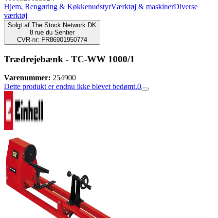
Hjem, Rengøring & Køkkenudstyr
Værktøj & maskiner
Diverse
værktøj
Solgt af
The Stock Network DK
8 rue du Sentier
CVR-nr: FR86901950774
Trædrejebænk - TC-WW 1000/1
Varenummer:
254900
Dette produkt er endnu ikke blevet bedømt.
0