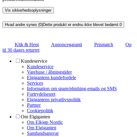
Vis sikkerhedsoplysninger
Hvad andre synes (0)
Dette produkt er endnu ikke blevet bedømt.
0
Klik & Hent
Annoncegaranti
Prismatch
Op
til 30 dages returret
Kundeservice
Kundeservice
Varehuse / åbningstider
Elgigantens kundefordele
Services
Information om spam/phishing-emails og SMS
Fortrydelsesret
Elgigantens privatlivspolitik
Partner
Cookiepolitik
Om Elgiganten
Om Elkjøp Nordic
Om Elgiganten
Samfundsansvar