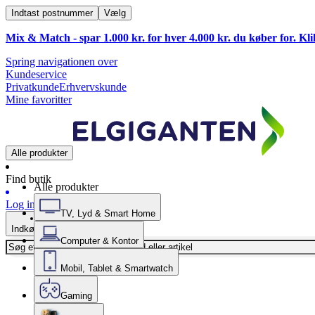
Indtast postnummer
Vælg
Mix & Match - spar 1.000 kr. for hver 4.000 kr. du køber for. Kl
Spring navigationen over
Kundeservice
Privatkunde
Erhvervskunde
Mine favoritter
Alle produkter
Find butik
Alle produkter
Log ind
TV, Lyd & Smart Home
Indkøbskurv
Computer & Kontor
Mobil, Tablet & Smartwatch
Gaming