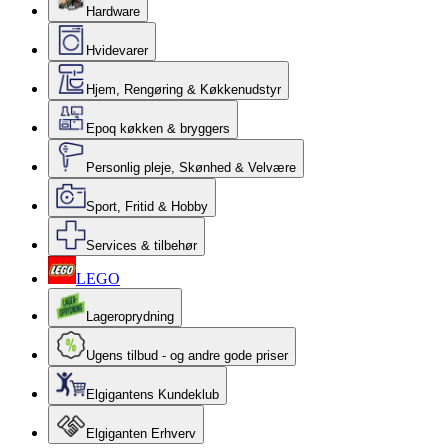
Hardware
Hvidevarer
Hjem, Rengøring & Køkkenudstyr
Epoq køkken & bryggers
Personlig pleje, Skønhed & Velvære
Sport, Fritid & Hobby
Services & tilbehør
LEGO
Lageroprydning
Ugens tilbud - og andre gode priser
Elgigantens Kundeklub
Elgiganten Erhverv