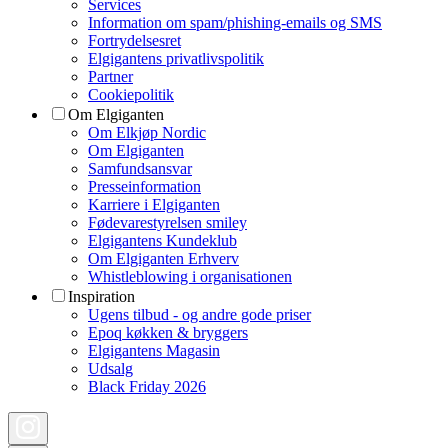
Services
Information om spam/phishing-emails og SMS
Fortrydelsesret
Elgigantens privatlivspolitik
Partner
Cookiepolitik
Om Elgiganten
Om Elkjøp Nordic
Om Elgiganten
Samfundsansvar
Presseinformation
Karriere i Elgiganten
Fødevarestyrelsen smiley
Elgigantens Kundeklub
Om Elgiganten Erhverv
Whistleblowing i organisationen
Inspiration
Ugens tilbud - og andre gode priser
Epoq køkken & bryggers
Elgigantens Magasin
Udsalg
Black Friday 2026