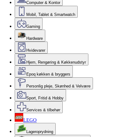
Computer & Kontor
Mobil, Tablet & Smartwatch
Gaming
Hardware
Hvidevarer
Hjem, Rengøring & Køkkenudstyr
Epoq køkken & bryggers
Personlig pleje, Skønhed & Velvære
Sport, Fritid & Hobby
Services & tilbehør
LEGO
Lageroprydning