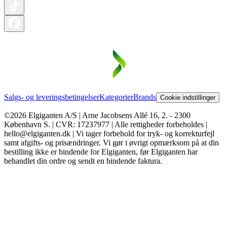
Salgs- og leveringsbetingelser
Kategorier
Brands
Cookie indstillinger
©2026 Elgiganten A/S | Arne Jacobsens Allé 16, 2. - 2300
København S. | CVR: 17237977 | Alle rettigheder forbeholdes |
hello@elgiganten.dk | Vi tager forbehold for tryk- og korrekturfejl
samt afgifts- og prisændringer. Vi gør i øvrigt opmærksom på at din
bestilling ikke er bindende for Elgiganten, før Elgiganten har
behandlet din ordre og sendt en bindende faktura.