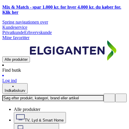
Mix & Match - spar 1.000 kr. for hver 4.000 kr. du køber for.
Klik
her
Spring navigationen over
Kundeservice
Privatkunde
Erhvervskunde
Mine favoritter
Alle produkter
Find butik
Log ind
Indkøbskurv
Alle produkter
TV, Lyd & Smart Home