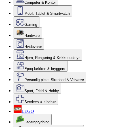
Computer & Kontor
Mobil, Tablet & Smartwatch
Gaming
Hardware
Hvidevarer
Hjem, Rengøring & Køkkenudstyr
Epoq køkken & bryggers
Personlig pleje, Skønhed & Velvære
Sport, Fritid & Hobby
Services & tilbehør
LEGO
Lageroprydning