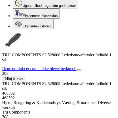
Ugens tilbud - og andre gode priser
Elgigantens Kundeklub
Elgiganten Erhverv
TRU COMPONENTS SU528008 Lederbane-afbryder Indhold 1
stk
Dette produkt er endnu ikke blevet bedømt.
0
308.-
Tilføj til kurv
TRU COMPONENTS SU528008 Lederbane-afbryder Indhold 1
stk
468502
468502
Hjem, Rengøring & Køkkenudstyr, Værktøj & maskiner, Diverse
værktøj
Tru Components
308