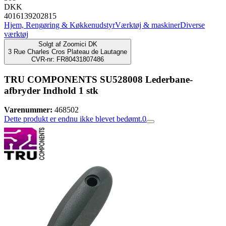
DKK
4016139202815
Hjem, Rengøring & Køkkenudstyr
Værktøj & maskiner
Diverse
værktøj
Solgt af
Zoomici DK
3 Rue Charles Cros Plateau de Lautagne
CVR-nr: FR80431807486
TRU COMPONENTS SU528008 Lederbane-
afbryder Indhold 1 stk
Varenummer:
468502
Dette produkt er endnu ikke blevet bedømt.
0