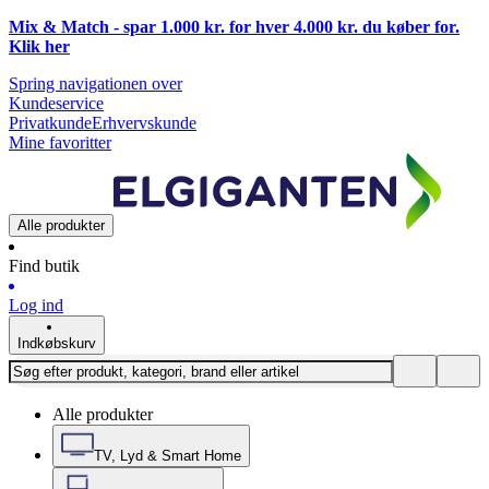
Mix & Match - spar 1.000 kr. for hver 4.000 kr. du køber for.
Klik
her
Spring navigationen over
Kundeservice
Privatkunde
Erhvervskunde
Mine favoritter
Alle produkter
Find butik
Log ind
Indkøbskurv
Alle produkter
TV, Lyd & Smart Home