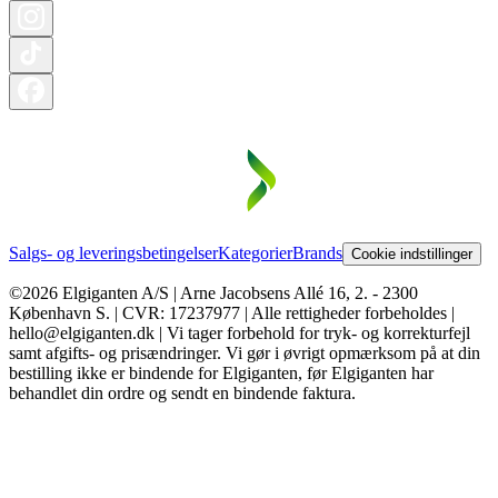
Salgs- og leveringsbetingelser
Kategorier
Brands
Cookie indstillinger
©2026 Elgiganten A/S | Arne Jacobsens Allé 16, 2. - 2300
København S. | CVR: 17237977 | Alle rettigheder forbeholdes |
hello@elgiganten.dk | Vi tager forbehold for tryk- og korrekturfejl
samt afgifts- og prisændringer. Vi gør i øvrigt opmærksom på at din
bestilling ikke er bindende for Elgiganten, før Elgiganten har
behandlet din ordre og sendt en bindende faktura.