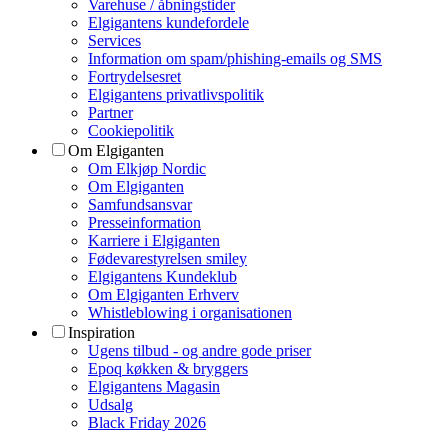
Varehuse / åbningstider
Elgigantens kundefordele
Services
Information om spam/phishing-emails og SMS
Fortrydelsesret
Elgigantens privatlivspolitik
Partner
Cookiepolitik
Om Elgiganten
Om Elkjøp Nordic
Om Elgiganten
Samfundsansvar
Presseinformation
Karriere i Elgiganten
Fødevarestyrelsen smiley
Elgigantens Kundeklub
Om Elgiganten Erhverv
Whistleblowing i organisationen
Inspiration
Ugens tilbud - og andre gode priser
Epoq køkken & bryggers
Elgigantens Magasin
Udsalg
Black Friday 2026