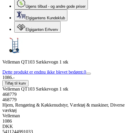
Ugens tilbud - og andre gode priser
Elgigantens Kundeklub
Elgiganten Erhverv
Velleman QT103 Sækkevogn 1 stk
Dette produkt er endnu ikke blevet bedømt.
0
1086.-
Tilføj til kurv
Velleman QT103 Sækkevogn 1 stk
468779
468779
Hjem, Rengøring & Køkkenudstyr, Værktøj & maskiner, Diverse
værktøj
Velleman
1086
DKK
5411244991033