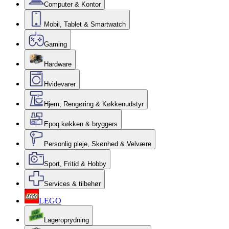
Computer & Kontor
Mobil, Tablet & Smartwatch
Gaming
Hardware
Hvidevarer
Hjem, Rengøring & Køkkenudstyr
Epoq køkken & bryggers
Personlig pleje, Skønhed & Velvære
Sport, Fritid & Hobby
Services & tilbehør
LEGO
Lageroprydning