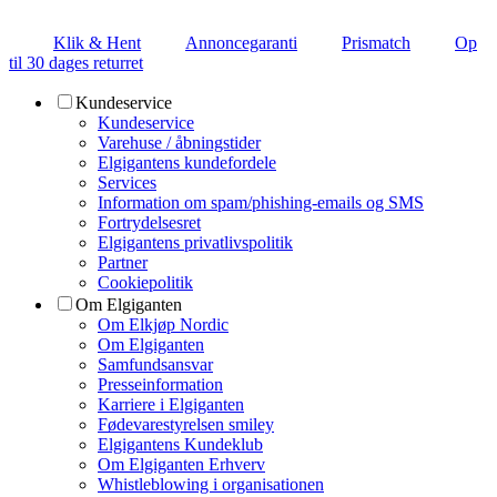
Klik & Hent
Annoncegaranti
Prismatch
Op
til 30 dages returret
Kundeservice
Kundeservice
Varehuse / åbningstider
Elgigantens kundefordele
Services
Information om spam/phishing-emails og SMS
Fortrydelsesret
Elgigantens privatlivspolitik
Partner
Cookiepolitik
Om Elgiganten
Om Elkjøp Nordic
Om Elgiganten
Samfundsansvar
Presseinformation
Karriere i Elgiganten
Fødevarestyrelsen smiley
Elgigantens Kundeklub
Om Elgiganten Erhverv
Whistleblowing i organisationen