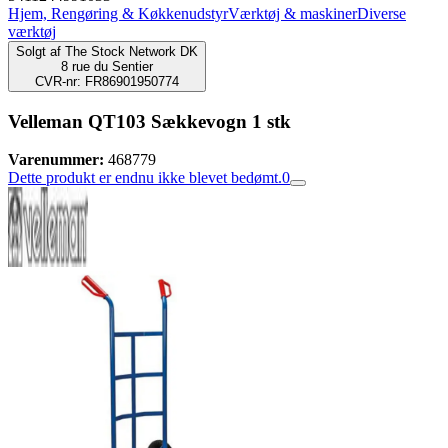
Hjem, Rengøring & Køkkenudstyr
Værktøj & maskiner
Diverse
værktøj
Solgt af
The Stock Network DK
8 rue du Sentier
CVR-nr: FR86901950774
Velleman QT103 Sækkevogn 1 stk
Varenummer:
468779
Dette produkt er endnu ikke blevet bedømt.
0