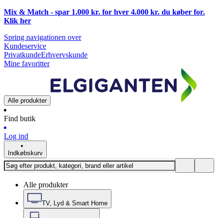
Mix & Match - spar 1.000 kr. for hver 4.000 kr. du køber for.
Klik
her
Spring navigationen over
Kundeservice
Privatkunde
Erhvervskunde
Mine favoritter
Alle produkter
Find butik
Log ind
Indkøbskurv
Alle produkter
TV, Lyd & Smart Home