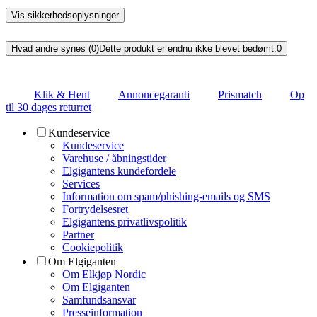
Vis sikkerhedsoplysninger
Hvad andre synes (0)
Dette produkt er endnu ikke blevet bedømt.
0
Klik & Hent
Annoncegaranti
Prismatch
Op
til 30 dages returret
Kundeservice
Kundeservice
Varehuse / åbningstider
Elgigantens kundefordele
Services
Information om spam/phishing-emails og SMS
Fortrydelsesret
Elgigantens privatlivspolitik
Partner
Cookiepolitik
Om Elgiganten
Om Elkjøp Nordic
Om Elgiganten
Samfundsansvar
Presseinformation