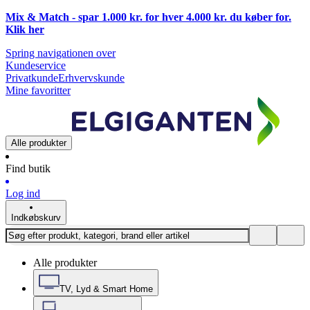
Mix & Match - spar 1.000 kr. for hver 4.000 kr. du køber for.
Klik
her
Spring navigationen over
Kundeservice
Privatkunde
Erhvervskunde
Mine favoritter
Alle produkter
Find butik
Log ind
Indkøbskurv
Alle produkter
TV, Lyd & Smart Home