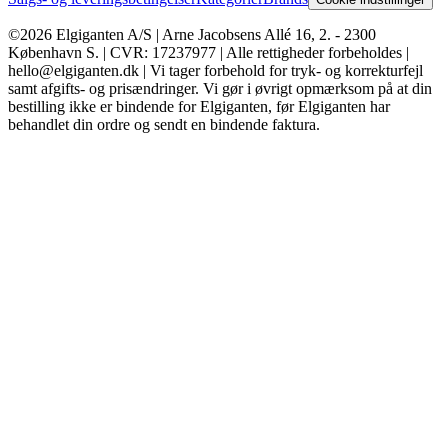
©2026 Elgiganten A/S | Arne Jacobsens Allé 16, 2. - 2300
København S. | CVR: 17237977 | Alle rettigheder forbeholdes |
hello@elgiganten.dk | Vi tager forbehold for tryk- og korrekturfejl
samt afgifts- og prisændringer. Vi gør i øvrigt opmærksom på at din
bestilling ikke er bindende for Elgiganten, før Elgiganten har
behandlet din ordre og sendt en bindende faktura.