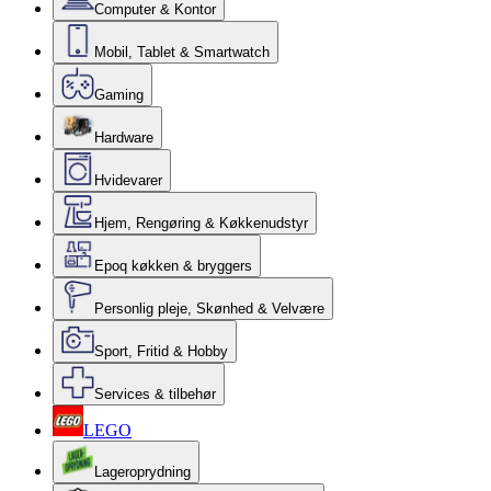
Computer & Kontor
Mobil, Tablet & Smartwatch
Gaming
Hardware
Hvidevarer
Hjem, Rengøring & Køkkenudstyr
Epoq køkken & bryggers
Personlig pleje, Skønhed & Velvære
Sport, Fritid & Hobby
Services & tilbehør
LEGO
Lageroprydning