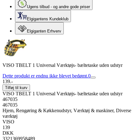
Ugens tilbud - og andre gode priser
Elgigantens Kundeklub
Elgiganten Erhverv
VISO TBELT 1 Universal Værktøjs- bæltetaske uden udstyr
Dette produkt er endnu ikke blevet bedømt.
0
139.-
Tilføj til kurv
VISO TBELT 1 Universal Værktøjs- bæltetaske uden udstyr
467035
467035
Hjem, Rengøring & Køkkenudstyr, Værktøj & maskiner, Diverse
værktøj
VISO
139
DKK
3321369958489