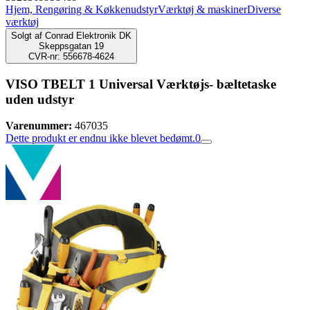
Hjem, Rengøring & Køkkenudstyr
Værktøj & maskiner
Diverse
værktøj
Solgt af
Conrad Elektronik DK
Skeppsgatan 19
CVR-nr: 556678-4624
VISO TBELT 1 Universal Værktøjs- bæltetaske
uden udstyr
Varenummer:
467035
Dette produkt er endnu ikke blevet bedømt.
0