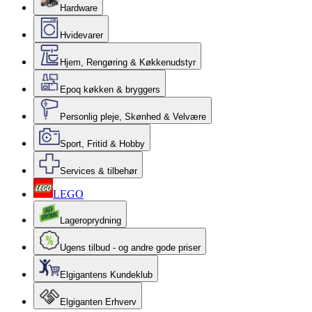
Hardware
Hvidevarer
Hjem, Rengøring & Køkkenudstyr
Epoq køkken & bryggers
Personlig pleje, Skønhed & Velvære
Sport, Fritid & Hobby
Services & tilbehør
LEGO
Lageroprydning
Ugens tilbud - og andre gode priser
Elgigantens Kundeklub
Elgiganten Erhverv