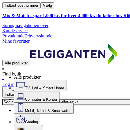
Indtast postnummer
Vælg
Mix & Match - spar 1.000 kr. for hver 4.000 kr. du køber for. Kl
Spring navigationen over
Kundeservice
Privatkunde
Erhvervskunde
Mine favoritter
Alle produkter
Find butik
Alle produkter
Log ind
TV, Lyd & Smart Home
Indkøbskurv
Computer & Kontor
Mobil, Tablet & Smartwatch
Gaming