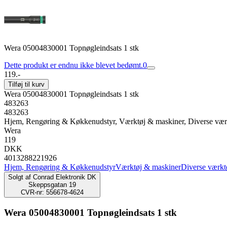
Wera 05004830001 Topnøgleindsats 1 stk
Dette produkt er endnu ikke blevet bedømt.
0
119.-
Tilføj til kurv
Wera 05004830001 Topnøgleindsats 1 stk
483263
483263
Hjem, Rengøring & Køkkenudstyr, Værktøj & maskiner, Diverse vær
Wera
119
DKK
4013288221926
Hjem, Rengøring & Køkkenudstyr
Værktøj & maskiner
Diverse værkt
Solgt af
Conrad Elektronik DK
Skeppsgatan 19
CVR-nr: 556678-4624
Wera 05004830001 Topnøgleindsats 1 stk