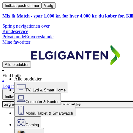
Indtast postnummer
Vælg
Mix & Match - spar 1.000 kr. for hver 4.000 kr. du køber for. Kl
Spring navigationen over
Kundeservice
Privatkunde
Erhvervskunde
Mine favoritter
Alle produkter
Find butik
Alle produkter
Log ind
TV, Lyd & Smart Home
Indkøbskurv
Computer & Kontor
Mobil, Tablet & Smartwatch
Gaming