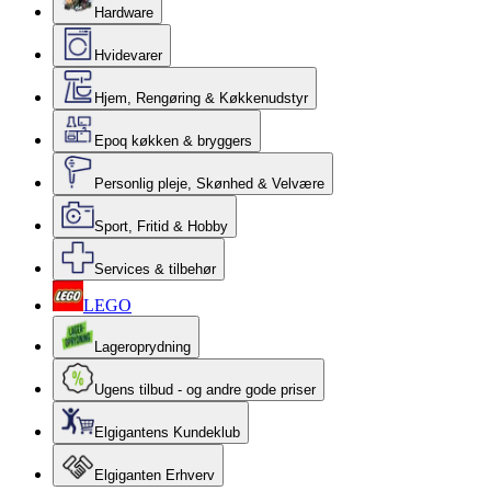
Hardware
Hvidevarer
Hjem, Rengøring & Køkkenudstyr
Epoq køkken & bryggers
Personlig pleje, Skønhed & Velvære
Sport, Fritid & Hobby
Services & tilbehør
LEGO
Lageroprydning
Ugens tilbud - og andre gode priser
Elgigantens Kundeklub
Elgiganten Erhverv