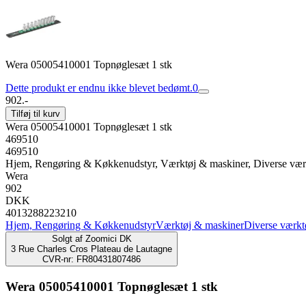
Wera 05005410001 Topnøglesæt 1 stk
Dette produkt er endnu ikke blevet bedømt.
0
902.-
Tilføj til kurv
Wera 05005410001 Topnøglesæt 1 stk
469510
469510
Hjem, Rengøring & Køkkenudstyr, Værktøj & maskiner, Diverse vær
Wera
902
DKK
4013288223210
Hjem, Rengøring & Køkkenudstyr
Værktøj & maskiner
Diverse værkt
Solgt af
Zoomici DK
3 Rue Charles Cros Plateau de Lautagne
CVR-nr: FR80431807486
Wera 05005410001 Topnøglesæt 1 stk