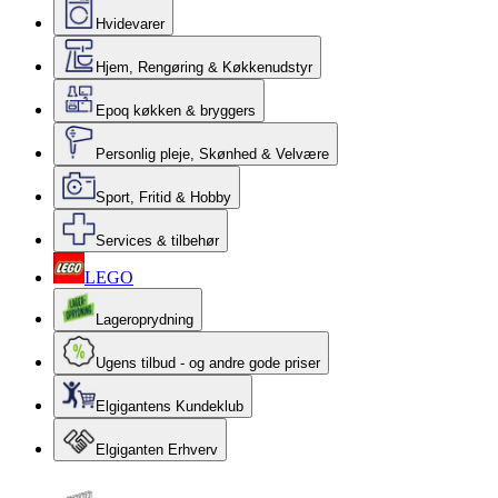
Hvidevarer
Hjem, Rengøring & Køkkenudstyr
Epoq køkken & bryggers
Personlig pleje, Skønhed & Velvære
Sport, Fritid & Hobby
Services & tilbehør
LEGO
Lageroprydning
Ugens tilbud - og andre gode priser
Elgigantens Kundeklub
Elgiganten Erhverv