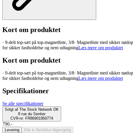
Kort om produktet
· 9-delt top-sæt på top-magnetliste, 3/8· Magnetliste med sikker nødo
for sikker fastholdelse og nem udtagning
Læs mere om produktet
Kort om produktet
· 9-delt top-sæt på top-magnetliste, 3/8· Magnetliste med sikker nødo
for sikker fastholdelse og nem udtagning
Læs mere om produktet
Specifikationer
Se alle specifikationer
Solgt af
The Stock Network DK
8 rue du Sentier
CVR-nr: FR86901950774
790.-
Levering
Klik & Hent
Ikke tilgængelig