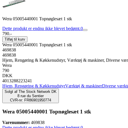
Wera 05005440001 Topnøglesæt 1 stk
Dette produkt er endnu ikke blevet bedømt.
0
790.-
Tilføj til kurv
Wera 05005440001 Topnøglesæt 1 stk
469838
469838
Hjem, Rengøring & Køkkenudstyr, Værktøj & maskiner, Diverse vær
Wera
790
DKK
4013288223241
Hjem, Rengøring & Køkkenudstyr
Værktøj & maskiner
Diverse værkt
Solgt af
The Stock Network DK
8 rue du Sentier
CVR-nr: FR86901950774
Wera 05005440001 Topnøglesæt 1 stk
Varenummer:
469838
Dette produkt er endnu ikke blevet bedømt.
0