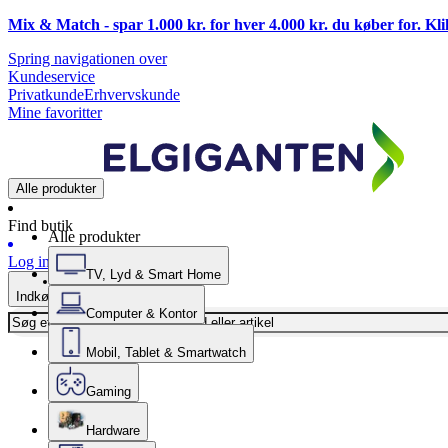
Mix & Match - spar 1.000 kr. for hver 4.000 kr. du køber for. Kl
Spring navigationen over
Kundeservice
Privatkunde
Erhvervskunde
Mine favoritter
Alle produkter
Find butik
Alle produkter
Log ind
TV, Lyd & Smart Home
Indkøbskurv
Computer & Kontor
Mobil, Tablet & Smartwatch
Gaming
Hardware