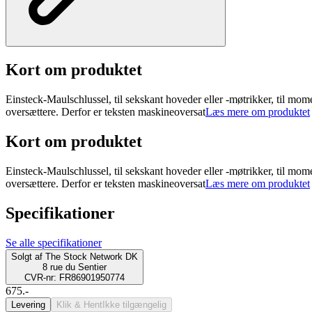
Kort om produktet
Einsteck-Maulschlussel, til sekskant hoveder eller -møtrikker, til m
oversættere. Derfor er teksten maskineoversat
Læs mere om produktet
Kort om produktet
Einsteck-Maulschlussel, til sekskant hoveder eller -møtrikker, til m
oversættere. Derfor er teksten maskineoversat
Læs mere om produktet
Specifikationer
Se alle specifikationer
Solgt af
The Stock Network DK
8 rue du Sentier
CVR-nr: FR86901950774
675.-
Levering
Klik & Hent
Ikke tilgængelig