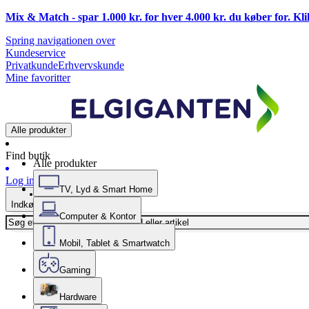
Mix & Match - spar 1.000 kr. for hver 4.000 kr. du køber for. Kl
Spring navigationen over
Kundeservice
Privatkunde
Erhvervskunde
Mine favoritter
Alle produkter
Find butik
Alle produkter
Log ind
TV, Lyd & Smart Home
Indkøbskurv
Computer & Kontor
Mobil, Tablet & Smartwatch
Gaming
Hardware