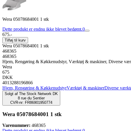
Wera 05078684001 1 stk
Dette produkt er endnu ikke blevet bedømt.
0
675.-
Tilføj til kurv
Wera 05078684001 1 stk
468365
468365
Hjem, Rengøring & Køkkenudstyr, Værktøj & maskiner, Diverse vær
Wera
675
DKK
4013288196866
Hjem, Rengøring & Køkkenudstyr
Værktøj & maskiner
Diverse værkt
Solgt af
The Stock Network DK
8 rue du Sentier
CVR-nr: FR86901950774
Wera 05078684001 1 stk
Varenummer:
468365
Dette produkt er endnu ikke blevet bedømt.
0