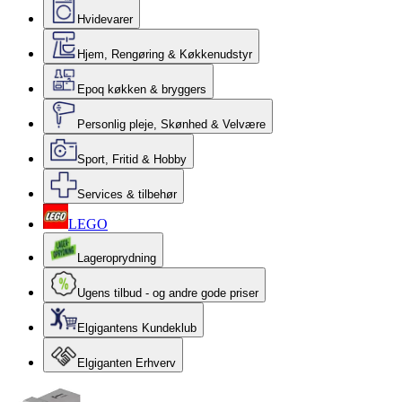
Hvidevarer
Hjem, Rengøring & Køkkenudstyr
Epoq køkken & bryggers
Personlig pleje, Skønhed & Velvære
Sport, Fritid & Hobby
Services & tilbehør
LEGO
Lageroprydning
Ugens tilbud - og andre gode priser
Elgigantens Kundeklub
Elgiganten Erhverv