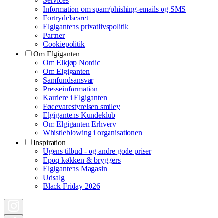
Services
Information om spam/phishing-emails og SMS
Fortrydelsesret
Elgigantens privatlivspolitik
Partner
Cookiepolitik
Om Elgiganten
Om Elkjøp Nordic
Om Elgiganten
Samfundsansvar
Presseinformation
Karriere i Elgiganten
Fødevarestyrelsen smiley
Elgigantens Kundeklub
Om Elgiganten Erhverv
Whistleblowing i organisationen
Inspiration
Ugens tilbud - og andre gode priser
Epoq køkken & bryggers
Elgigantens Magasin
Udsalg
Black Friday 2026