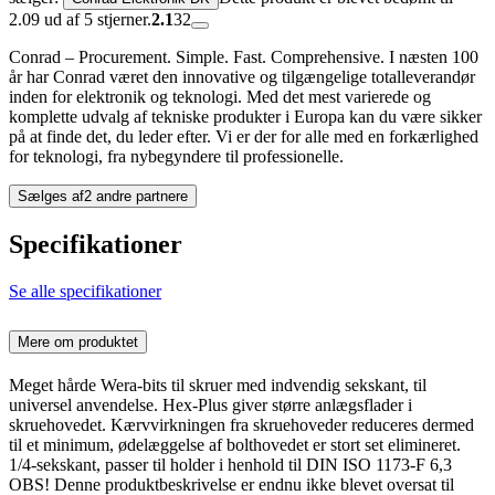
2.09 ud af 5 stjerner.
2.1
32
Conrad – Procurement. Simple. Fast. Comprehensive. I næsten 100
år har Conrad været den innovative og tilgængelige totalleverandør
inden for elektronik og teknologi. Med det mest varierede og
komplette udvalg af tekniske produkter i Europa kan du være sikker
på at finde det, du leder efter. Vi er der for alle med en forkærlighed
for teknologi, fra nybegyndere til professionelle.
Sælges af
2 andre partnere
Specifikationer
Se alle specifikationer
Mere om produktet
Meget hårde Wera-bits til skruer med indvendig sekskant, til
universel anvendelse. Hex-Plus giver større anlægsflader i
skruehovedet. Kærvvirkningen fra skruehoveder reduceres dermed
til et minimum, ødelæggelse af bolthovedet er stort set elimineret.
1/4-sekskant, passer til holder i henhold til DIN ISO 1173-F 6,3
OBS! Denne produktbeskrivelse er endnu ikke blevet oversat til