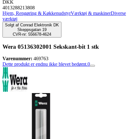
DKK
4013288213808
Hjem, Rengøring & Køkkenudstyr
Værktøj & maskiner
Diverse
værktøj
Solgt af
Conrad Elektronik DK
Skeppsgatan 19
CVR-nr: 556678-4624
Wera 05136302001 Sekskant-bit 1 stk
Varenummer:
469763
Dette produkt er endnu ikke blevet bedømt.
0