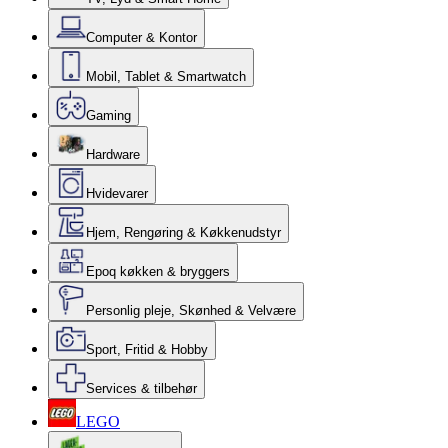
Computer & Kontor
Mobil, Tablet & Smartwatch
Gaming
Hardware
Hvidevarer
Hjem, Rengøring & Køkkenudstyr
Epoq køkken & bryggers
Personlig pleje, Skønhed & Velvære
Sport, Fritid & Hobby
Services & tilbehør
LEGO