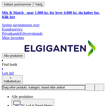
Indtast postnummer
Vælg
Mix & Match - spar 1.000 kr. for hver 4.000 kr. du køber for.
Klik
her
Spring navigationen over
Kundeservice
Privatkunde
Erhvervskunde
Mine favoritter
Alle produkter
Find butik
Log ind
Indkøbskurv
Alle produkter
TV, Lyd & Smart Home