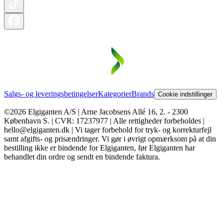
Salgs- og leveringsbetingelser
Kategorier
Brands
Cookie indstillinger
©2026 Elgiganten A/S | Arne Jacobsens Allé 16, 2. - 2300
København S. | CVR: 17237977 | Alle rettigheder forbeholdes |
hello@elgiganten.dk | Vi tager forbehold for tryk- og korrekturfejl
samt afgifts- og prisændringer. Vi gør i øvrigt opmærksom på at din
bestilling ikke er bindende for Elgiganten, før Elgiganten har
behandlet din ordre og sendt en bindende faktura.