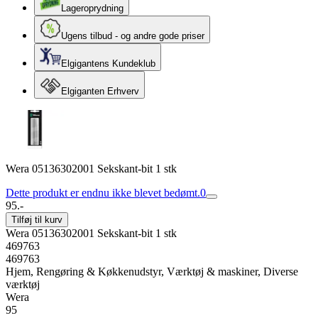
Lageroprydning
Ugens tilbud - og andre gode priser
Elgigantens Kundeklub
Elgiganten Erhverv
Wera 05136302001 Sekskant-bit 1 stk
Dette produkt er endnu ikke blevet bedømt.
0
95.-
Tilføj til kurv
Wera 05136302001 Sekskant-bit 1 stk
469763
469763
Hjem, Rengøring & Køkkenudstyr, Værktøj & maskiner, Diverse
værktøj
Wera
95