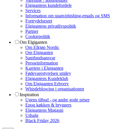
Varehuse / åbningstider
Elgigantens kundefordele
Services
Information om spam/phishing-emails og SMS
Fortrydelsesret
Elgigantens privatlivspolitik
Partner
Cookiepolitik
Om Elgiganten
Om Elkjøp Nordic
Om Elgiganten
Samfundsansvar
Presseinformation
Karriere i Elgiganten
Fødevarestyrelsen smiley
Elgigantens Kundeklub
Om Elgiganten Erhverv
Whistleblowing i organisationen
Inspiration
Ugens tilbud - og andre gode priser
Epoq køkken & bryggers
Elgigantens Magasin
Udsalg
Black Friday 2026