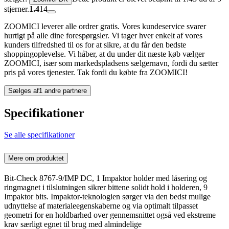
stjerner.
1.4
14
ZOOMICI leverer alle ordrer gratis. Vores kundeservice svarer
hurtigt på alle dine forespørgsler. Vi tager hver enkelt af vores
kunders tilfredshed til os for at sikre, at du får den bedste
shoppingoplevelse. Vi håber, at du under dit næste køb vælger
ZOOMICI, især som markedspladsens sælgernavn, fordi du sætter
pris på vores tjenester. Tak fordi du købte fra ZOOMICI!
Sælges af
1 andre partnere
Specifikationer
Se alle specifikationer
Mere om produktet
Bit-Check 8767-9/IMP DC, 1 Impaktor holder med låsering og
ringmagnet i tilslutningen sikrer bittene solidt hold i holderen, 9
Impaktor bits. Impaktor-teknologien sørger via den bedst mulige
udnyttelse af materialeegenskaberne og via optimalt tilpasset
geometri for en holdbarhed over gennemsnittet også ved ekstreme
krav særligt egnet til brug med almindelige