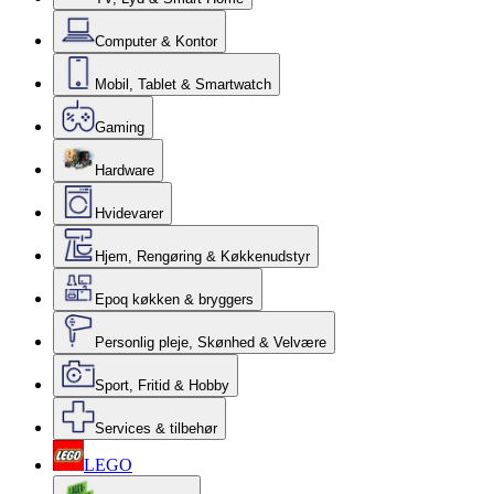
Computer & Kontor
Mobil, Tablet & Smartwatch
Gaming
Hardware
Hvidevarer
Hjem, Rengøring & Køkkenudstyr
Epoq køkken & bryggers
Personlig pleje, Skønhed & Velvære
Sport, Fritid & Hobby
Services & tilbehør
LEGO