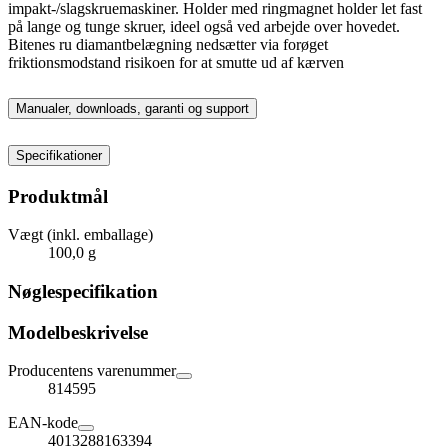
impakt-/slagskruemaskiner. Holder med ringmagnet holder let fast
på lange og tunge skruer, ideel også ved arbejde over hovedet.
Bitenes ru diamantbelægning nedsætter via forøget
friktionsmodstand risikoen for at smutte ud af kærven
Manualer, downloads, garanti og support
Specifikationer
Produktmål
Vægt (inkl. emballage)
100,0 g
Nøglespecifikation
Modelbeskrivelse
Producentens varenummer
814595
EAN-kode
4013288163394