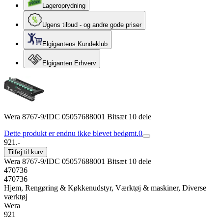
Lageroprydning
Ugens tilbud - og andre gode priser
Elgigantens Kundeklub
Elgiganten Erhverv
Wera 8767-9/IDC 05057688001 Bitsæt 10 dele
Dette produkt er endnu ikke blevet bedømt.
0
921.-
Tilføj til kurv
Wera 8767-9/IDC 05057688001 Bitsæt 10 dele
470736
470736
Hjem, Rengøring & Køkkenudstyr, Værktøj & maskiner, Diverse
værktøj
Wera
921