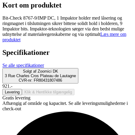
Kort om produktet
Bit-Check 8767-9/IMP DC, 1 Impaktor holder med låsering og
ringmagnet i tilslutningen sikrer bittene solidt hold i holderen, 9
Impaktor bits. Impaktor-teknologien sørger via den bedst mulige
udnyttelse af materialeegenskaberne og via optimalt
Læs mere om
produktet
Specifikationer
Se alle specifikationer
Solgt af
Zoomici DK
3 Rue Charles Cros Plateau de Lautagne
CVR-nr: FR80431807486
921.-
Levering
Klik & Hent
Ikke tilgængelig
Gratis levering
Afhængig af område og kapacitet. Se alle leveringsmulighederne i
check-out