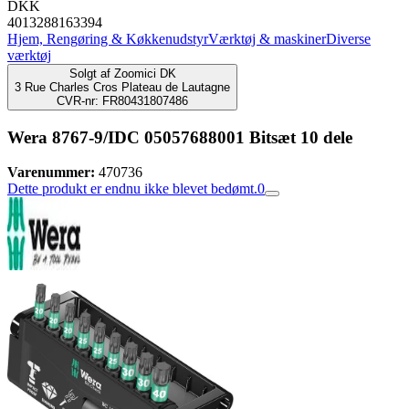
DKK
4013288163394
Hjem, Rengøring & Køkkenudstyr
Værktøj & maskiner
Diverse
værktøj
Solgt af
Zoomici DK
3 Rue Charles Cros Plateau de Lautagne
CVR-nr: FR80431807486
Wera 8767-9/IDC 05057688001 Bitsæt 10 dele
Varenummer:
470736
Dette produkt er endnu ikke blevet bedømt.
0