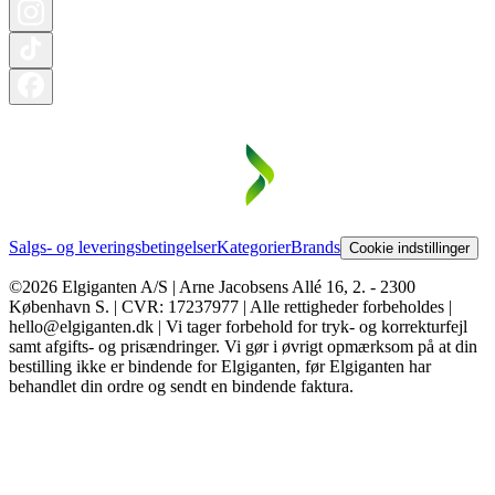
Salgs- og leveringsbetingelser
Kategorier
Brands
Cookie indstillinger
©2026 Elgiganten A/S | Arne Jacobsens Allé 16, 2. - 2300
København S. | CVR: 17237977 | Alle rettigheder forbeholdes |
hello@elgiganten.dk | Vi tager forbehold for tryk- og korrekturfejl
samt afgifts- og prisændringer. Vi gør i øvrigt opmærksom på at din
bestilling ikke er bindende for Elgiganten, før Elgiganten har
behandlet din ordre og sendt en bindende faktura.