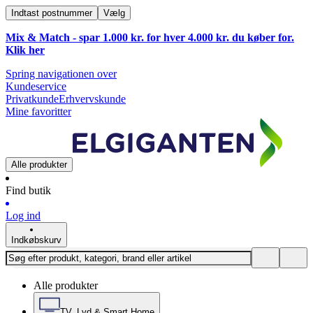
Indtast postnummer
Vælg
Mix & Match - spar 1.000 kr. for hver 4.000 kr. du køber for.
Klik
her
Spring navigationen over
Kundeservice
Privatkunde
Erhvervskunde
Mine favoritter
Alle produkter
Find butik
Log ind
Indkøbskurv
Alle produkter
TV, Lyd & Smart Home