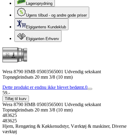
Lageroprydning
Ugens tilbud - og andre gode priser
Elgigantens Kundeklub
Elgiganten Erhverv
Wera 8790 HMB 05003565001 Udvendig sekskant
Topnøgleindsats 20 mm 3/8 (10 mm)
Dette produkt er endnu ikke blevet bedømt.
0
59.-
Tilføj til kurv
Wera 8790 HMB 05003565001 Udvendig sekskant
Topnøgleindsats 20 mm 3/8 (10 mm)
483625
483625
Hjem, Rengøring & Køkkenudstyr, Værktøj & maskiner, Diverse
værktøj