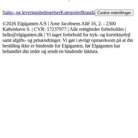
Salgs- og leveringsbetingelser
Kategorier
Brands
Cookie indstillinger
©2026 Elgiganten A/S | Arne Jacobsens Allé 16, 2. - 2300
København S. | CVR: 17237977 | Alle rettigheder forbeholdes |
hello@elgiganten.dk | Vi tager forbehold for tryk- og korrekturfejl
samt afgifts- og prisændringer. Vi gør i øvrigt opmærksom på at din
bestilling ikke er bindende for Elgiganten, før Elgiganten har
behandlet din ordre og sendt en bindende faktura.