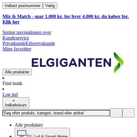
Indtast postnummer
Vælg
Mix & Match - spar 1.000 kr. for hver 4.000 kr. du køber for.
Klik
her
Spring navigationen over
Kundeservice
Privatkunde
Erhvervskunde
Mine favoritter
Alle produkter
Find butik
Log ind
Indkøbskurv
Alle produkter
TV, Lyd & Smart Home