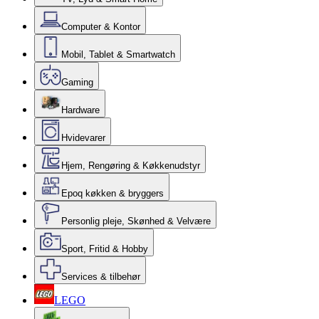
Computer & Kontor
Mobil, Tablet & Smartwatch
Gaming
Hardware
Hvidevarer
Hjem, Rengøring & Køkkenudstyr
Epoq køkken & bryggers
Personlig pleje, Skønhed & Velvære
Sport, Fritid & Hobby
Services & tilbehør
LEGO