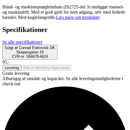
Hånd- og maskintopnøgleindsats (IS2725-del 3) muliggør manuel-
og maskindrift. Med et godt greb for nem adgang, selv med fedtede
hænder. Med kuglefangerille.
Læs mere om produktet
Specifikationer
Se alle specifikationer
Solgt af
Conrad Elektronik DK
Skeppsgatan 19
CVR-nr: 556678-4624
95.-
Levering
Klik & Hent
Ikke tilgængelig
Gratis levering
Afhængig af område og kapacitet. Se alle leveringsmulighederne i
check-out