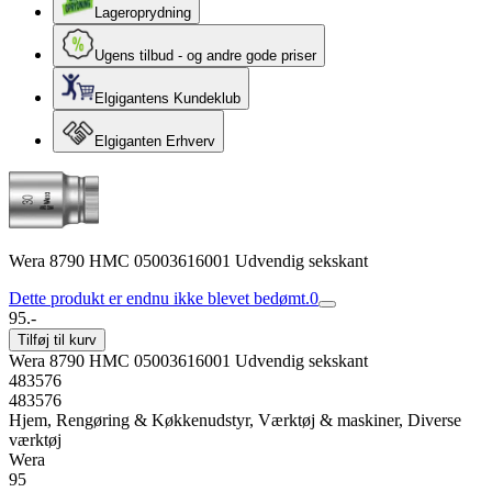
Lageroprydning
Ugens tilbud - og andre gode priser
Elgigantens Kundeklub
Elgiganten Erhverv
Wera 8790 HMC 05003616001 Udvendig sekskant
Dette produkt er endnu ikke blevet bedømt.
0
95.-
Tilføj til kurv
Wera 8790 HMC 05003616001 Udvendig sekskant
483576
483576
Hjem, Rengøring & Køkkenudstyr, Værktøj & maskiner, Diverse
værktøj
Wera
95