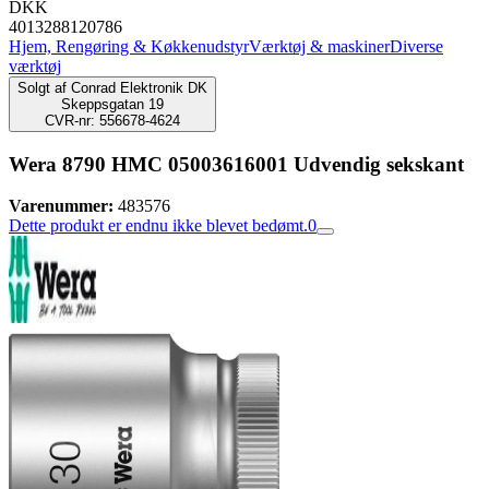
DKK
4013288120786
Hjem, Rengøring & Køkkenudstyr
Værktøj & maskiner
Diverse
værktøj
Solgt af
Conrad Elektronik DK
Skeppsgatan 19
CVR-nr: 556678-4624
Wera 8790 HMC 05003616001 Udvendig sekskant
Varenummer:
483576
Dette produkt er endnu ikke blevet bedømt.
0