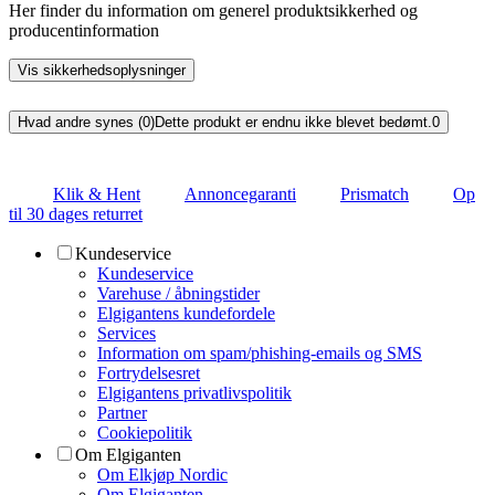
Her finder du information om generel produktsikkerhed og
producentinformation
Vis sikkerhedsoplysninger
Hvad andre synes (0)
Dette produkt er endnu ikke blevet bedømt.
0
Klik & Hent
Annoncegaranti
Prismatch
Op
til 30 dages returret
Kundeservice
Kundeservice
Varehuse / åbningstider
Elgigantens kundefordele
Services
Information om spam/phishing-emails og SMS
Fortrydelsesret
Elgigantens privatlivspolitik
Partner
Cookiepolitik
Om Elgiganten
Om Elkjøp Nordic
Om Elgiganten