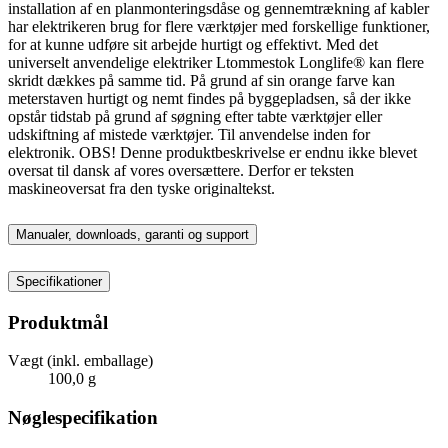
installation af en planmonteringsdåse og gennemtrækning af kabler
har elektrikeren brug for flere værktøjer med forskellige funktioner,
for at kunne udføre sit arbejde hurtigt og effektivt. Med det
universelt anvendelige elektriker Ltommestok Longlife® kan flere
skridt dækkes på samme tid. På grund af sin orange farve kan
meterstaven hurtigt og nemt findes på byggepladsen, så der ikke
opstår tidstab på grund af søgning efter tabte værktøjer eller
udskiftning af mistede værktøjer. Til anvendelse inden for
elektronik. OBS! Denne produktbeskrivelse er endnu ikke blevet
oversat til dansk af vores oversættere. Derfor er teksten
maskineoversat fra den tyske originaltekst.
Manualer, downloads, garanti og support
Specifikationer
Produktmål
Vægt (inkl. emballage)
100,0 g
Nøglespecifikation