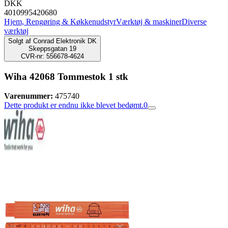
DKK
4010995420680
Hjem, Rengøring & Køkkenudstyr
Værktøj & maskiner
Diverse
værktøj
Solgt af
Conrad Elektronik DK
Skeppsgatan 19
CVR-nr: 556678-4624
Wiha 42068 Tommestok 1 stk
Varenummer:
475740
Dette produkt er endnu ikke blevet bedømt.
0