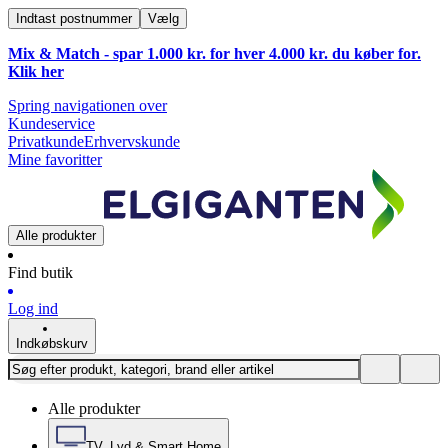
Indtast postnummer
Vælg
Mix & Match - spar 1.000 kr. for hver 4.000 kr. du køber for.
Klik
her
Spring navigationen over
Kundeservice
Privatkunde
Erhvervskunde
Mine favoritter
Alle produkter
Find butik
Log ind
Indkøbskurv
Alle produkter
TV, Lyd & Smart Home