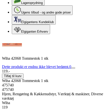
Lageroprydning
Ugens tilbud - og andre gode priser
Elgigantens Kundeklub
Elgiganten Erhverv
Wiha 42068 Tommestok 1 stk
Dette produkt er endnu ikke blevet bedømt.
0
119.-
Tilføj til kurv
Wiha 42068 Tommestok 1 stk
475740
475740
Hjem, Rengøring & Køkkenudstyr, Værktøj & maskiner, Diverse
værktøj
Wiha
119