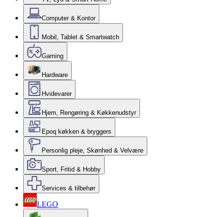
Computer & Kontor
Mobil, Tablet & Smartwatch
Gaming
Hardware
Hvidevarer
Hjem, Rengøring & Køkkenudstyr
Epoq køkken & bryggers
Personlig pleje, Skønhed & Velvære
Sport, Fritid & Hobby
Services & tilbehør
LEGO