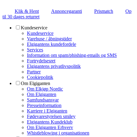
Klik & Hent
Annoncegaranti
Prismatch
Op
til 30 dages returret
Kundeservice
Kundeservice
Varehuse / åbningstider
Elgigantens kundefordele
Services
Information om spam/phishing-emails og SMS
Fortrydelsesret
Elgigantens privatlivspolitik
Partner
Cookiepolitik
Om Elgiganten
Om Elkjøp Nordic
Om Elgiganten
Samfundsansvar
Presseinformation
Karriere i Elgiganten
Fødevarestyrelsen smiley
Elgigantens Kundeklub
Om Elgiganten Erhverv
Whistleblowing i organisationen