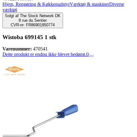
Hjem, Rengøring & Køkkenudstyr
Værktøj & maskiner
Diverse
værktøj
Solgt af
The Stock Network DK
8 rue du Sentier
CVR-nr: FR86901950774
Wistoba 699145 1 stk
Varenummer:
470541
Dette produkt er endnu ikke blevet bedømt.
0