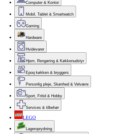
Computer & Kontor
Mobil, Tablet & Smartwatch
Gaming
Hardware
Hvidevarer
Hjem, Rengøring & Køkkenudstyr
Epoq køkken & bryggers
Personlig pleje, Skønhed & Velvære
Sport, Fritid & Hobby
Services & tilbehør
LEGO
Lageroprydning