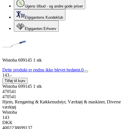
Ugens tilbud - og andre gode priser
Elgigantens Kundeklub
Elgiganten Erhverv
Wistoba 699145 1 stk
Dette produkt er endnu ikke blevet bedømt.
0
143.-
Tilføj til kurv
Wistoba 699145 1 stk
470541
470541
Hjem, Rengøring & Køkkenudstyr, Værktøj & maskiner, Diverse
værktøj
Wistoba
143
DKK
4002238699137