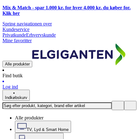
Mix & Match - spar 1.000 kr. for hver 4.000 kr. du køber for.
Klik
her
Spring navigationen over
Kundeservice
Privatkunde
Erhvervskunde
Mine favoritter
Alle produkter
Find butik
Log ind
Indkøbskurv
Alle produkter
TV, Lyd & Smart Home