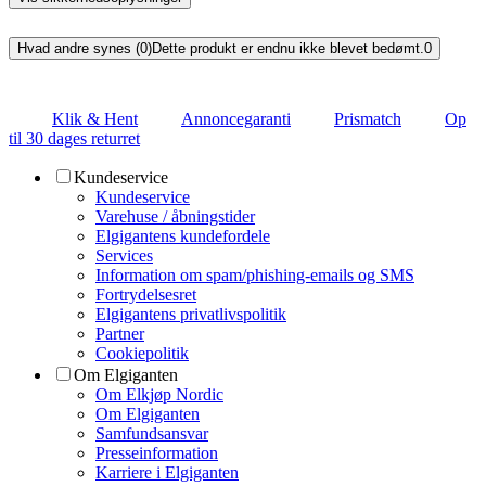
Hvad andre synes (0)
Dette produkt er endnu ikke blevet bedømt.
0
Klik & Hent
Annoncegaranti
Prismatch
Op
til 30 dages returret
Kundeservice
Kundeservice
Varehuse / åbningstider
Elgigantens kundefordele
Services
Information om spam/phishing-emails og SMS
Fortrydelsesret
Elgigantens privatlivspolitik
Partner
Cookiepolitik
Om Elgiganten
Om Elkjøp Nordic
Om Elgiganten
Samfundsansvar
Presseinformation
Karriere i Elgiganten