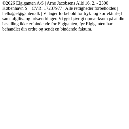
©2026 Elgiganten A/S | Arne Jacobsens Allé 16, 2. - 2300
København S. | CVR: 17237977 | Alle rettigheder forbeholdes |
hello@elgiganten.dk | Vi tager forbehold for tryk- og korrekturfejl
samt afgifts- og prisændringer. Vi gør i øvrigt opmærksom på at din
bestilling ikke er bindende for Elgiganten, før Elgiganten har
behandlet din ordre og sendt en bindende faktura.