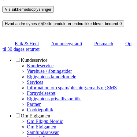
Vis sikkerhedsoplysninger
Hvad andre synes (0)
Dette produkt er endnu ikke blevet bedømt.
0
Klik & Hent
Annoncegaranti
Prismatch
Op
til 30 dages returret
Kundeservice
Kundeservice
Varehuse / åbningstider
Elgigantens kundefordele
Services
Information om spam/phishing-emails og SMS
Fortrydelsesret
Elgigantens privatlivspolitik
Partner
Cookiepolitik
Om Elgiganten
Om Elkjøp Nordic
Om Elgiganten
Samfundsansvar