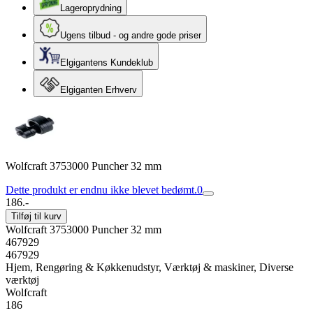
Lageroprydning
Ugens tilbud - og andre gode priser
Elgigantens Kundeklub
Elgiganten Erhverv
Wolfcraft 3753000 Puncher 32 mm
Dette produkt er endnu ikke blevet bedømt.
0
186.-
Tilføj til kurv
Wolfcraft 3753000 Puncher 32 mm
467929
467929
Hjem, Rengøring & Køkkenudstyr, Værktøj & maskiner, Diverse
værktøj
Wolfcraft
186