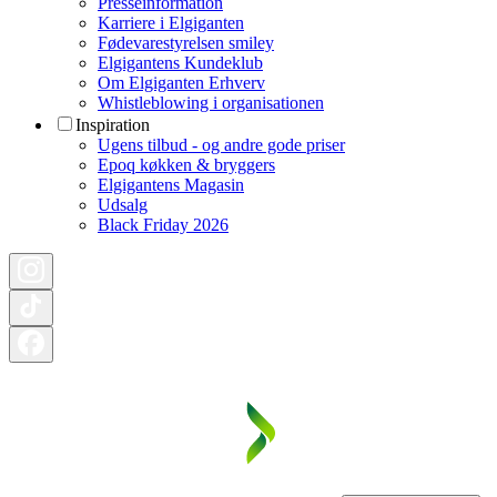
Presseinformation
Karriere i Elgiganten
Fødevarestyrelsen smiley
Elgigantens Kundeklub
Om Elgiganten Erhverv
Whistleblowing i organisationen
Inspiration
Ugens tilbud - og andre gode priser
Epoq køkken & bryggers
Elgigantens Magasin
Udsalg
Black Friday 2026