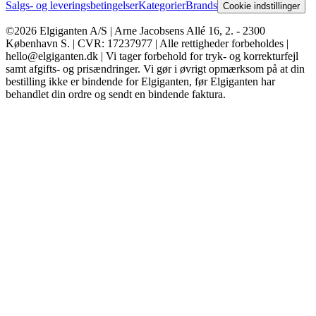
Salgs- og leveringsbetingelser
Kategorier
Brands
Cookie indstillinger
©2026 Elgiganten A/S | Arne Jacobsens Allé 16, 2. - 2300
København S. | CVR: 17237977 | Alle rettigheder forbeholdes |
hello@elgiganten.dk | Vi tager forbehold for tryk- og korrekturfejl
samt afgifts- og prisændringer. Vi gør i øvrigt opmærksom på at din
bestilling ikke er bindende for Elgiganten, før Elgiganten har
behandlet din ordre og sendt en bindende faktura.