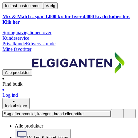
Indtast postnummer
Vælg
Mix & Match - spar 1.000 kr. for hver 4.000 kr. du køber for.
Klik
her
Spring navigationen over
Kundeservice
Privatkunde
Erhvervskunde
Mine favoritter
Alle produkter
Find butik
Log ind
Indkøbskurv
Alle produkter
TV, Lyd & Smart Home