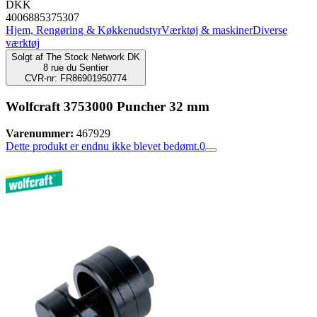
DKK
4006885375307
Hjem, Rengøring & Køkkenudstyr
Værktøj & maskiner
Diverse
værktøj
Solgt af
The Stock Network DK
8 rue du Sentier
CVR-nr: FR86901950774
Wolfcraft 3753000 Puncher 32 mm
Varenummer:
467929
Dette produkt er endnu ikke blevet bedømt.
0