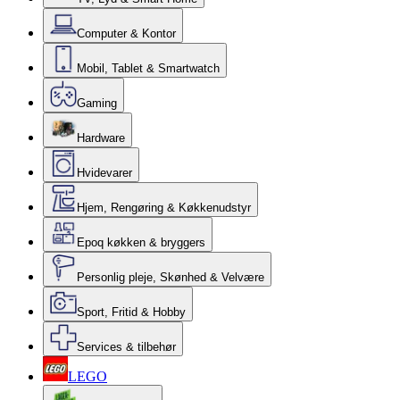
Computer & Kontor
Mobil, Tablet & Smartwatch
Gaming
Hardware
Hvidevarer
Hjem, Rengøring & Køkkenudstyr
Epoq køkken & bryggers
Personlig pleje, Skønhed & Velvære
Sport, Fritid & Hobby
Services & tilbehør
LEGO