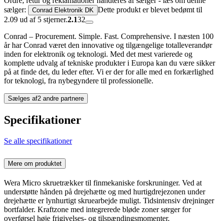
Ordre, retur og reklamationer håndteres af sælger - læs om denne
sælger:
Dette produkt er blevet bedømt til
Conrad Elektronik DK
2.09 ud af 5 stjerner.
2.1
32
Conrad – Procurement. Simple. Fast. Comprehensive. I næsten 100
år har Conrad været den innovative og tilgængelige totalleverandør
inden for elektronik og teknologi. Med det mest varierede og
komplette udvalg af tekniske produkter i Europa kan du være sikker
på at finde det, du leder efter. Vi er der for alle med en forkærlighed
for teknologi, fra nybegyndere til professionelle.
Sælges af
2 andre partnere
Specifikationer
Se alle specifikationer
Mere om produktet
Wera Micro skruetrækker til finmekaniske forskruninger. Ved at
understøtte hånden på drejehætte og med hurtigdrejezonen under
drejehætte er lynhurtigt skruearbejde muligt. Tidsintensiv drejninger
bortfalder. Kraftzone med integrerede bløde zoner sørger for
overførsel høje frigivelses- og tilspændingsmomenter.