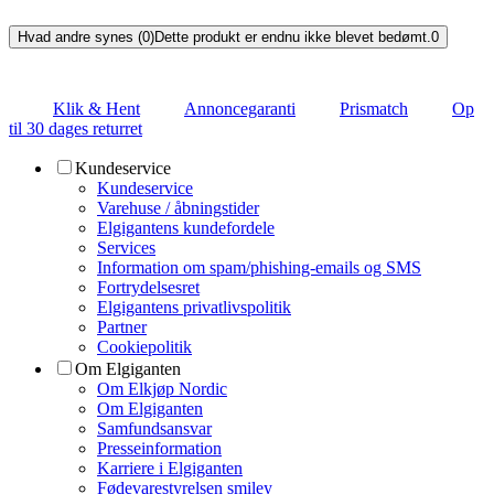
Hvad andre synes (0)
Dette produkt er endnu ikke blevet bedømt.
0
Klik & Hent
Annoncegaranti
Prismatch
Op
til 30 dages returret
Kundeservice
Kundeservice
Varehuse / åbningstider
Elgigantens kundefordele
Services
Information om spam/phishing-emails og SMS
Fortrydelsesret
Elgigantens privatlivspolitik
Partner
Cookiepolitik
Om Elgiganten
Om Elkjøp Nordic
Om Elgiganten
Samfundsansvar
Presseinformation
Karriere i Elgiganten
Fødevarestyrelsen smiley