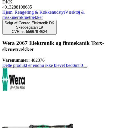
DKK
4013288108685
Hjem, Rengøring & Køkkenudstyr
Værktøj &
maskiner
Skruetrækker
Solgt af
Conrad Elektronik DK
Skeppsgatan 19
CVR-nr: 556678-4624
Wera 2067 Elektronik og finmekanik Torx-
skruetrækker
Varenummer:
482376
Dette produkt er endnu ikke blevet bedømt.
0