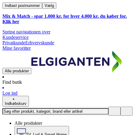
Indtast postnummer
Vælg
Mix & Match - spar 1.000 kr. for hver 4.000 kr. du køber for.
Klik
her
Spring navigationen over
Kundeservice
Privatkunde
Erhvervskunde
Mine favoritter
Alle produkter
Find butik
Log ind
Indkøbskurv
Alle produkter
TV, Lyd & Smart Home