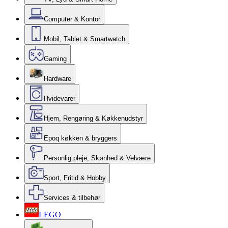
Computer & Kontor
Mobil, Tablet & Smartwatch
Gaming
Hardware
Hvidevarer
Hjem, Rengøring & Køkkenudstyr
Epoq køkken & bryggers
Personlig pleje, Skønhed & Velvære
Sport, Fritid & Hobby
Services & tilbehør
LEGO