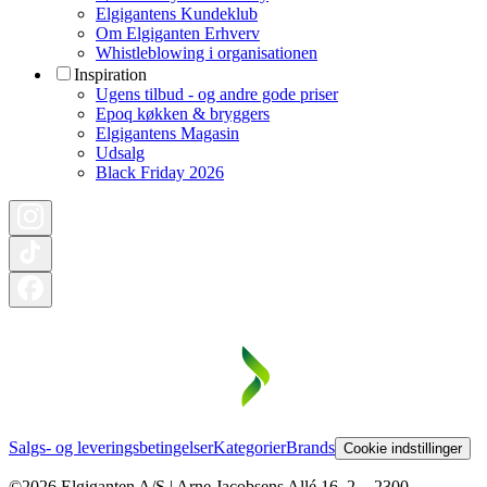
Elgigantens Kundeklub
Om Elgiganten Erhverv
Whistleblowing i organisationen
Inspiration
Ugens tilbud - og andre gode priser
Epoq køkken & bryggers
Elgigantens Magasin
Udsalg
Black Friday 2026
Salgs- og leveringsbetingelser
Kategorier
Brands
Cookie indstillinger
©2026 Elgiganten A/S | Arne Jacobsens Allé 16, 2. - 2300