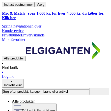
Indtast postnummer
Vælg
Mix & Match - spar 1.000 kr. for hver 4.000 kr. du køber for.
Klik
her
Spring navigationen over
Kundeservice
Privatkunde
Erhvervskunde
Mine favoritter
Alle produkter
Find butik
Log ind
Indkøbskurv
Alle produkter
TV, Lyd & Smart Home