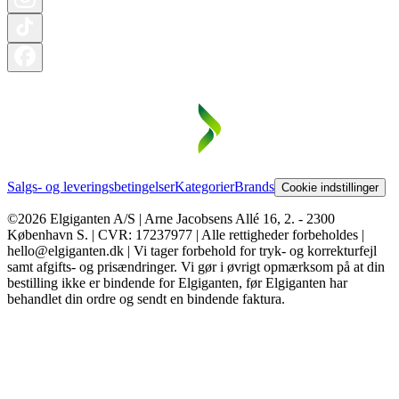
Salgs- og leveringsbetingelser
Kategorier
Brands
Cookie indstillinger
©2026 Elgiganten A/S | Arne Jacobsens Allé 16, 2. - 2300
København S. | CVR: 17237977 | Alle rettigheder forbeholdes |
hello@elgiganten.dk | Vi tager forbehold for tryk- og korrekturfejl
samt afgifts- og prisændringer. Vi gør i øvrigt opmærksom på at din
bestilling ikke er bindende for Elgiganten, før Elgiganten har
behandlet din ordre og sendt en bindende faktura.