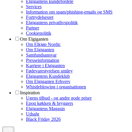
Elgigantens kundefordele
Services
Information om spam/phishing-emails og SMS
Fortrydelsesret
Elgigantens privatlivspolitik
Partner
Cookiepolitik
Om Elgiganten
Om Elkjøp Nordic
Om Elgiganten
Samfundsansvar
Presseinformation
Karriere i Elgiganten
Fødevarestyrelsen smiley
Elgigantens Kundeklub
Om Elgiganten Erhverv
Whistleblowing i organisationen
Inspiration
Ugens tilbud - og andre gode priser
Epoq køkken & bryggers
Elgigantens Magasin
Udsalg
Black Friday 2026