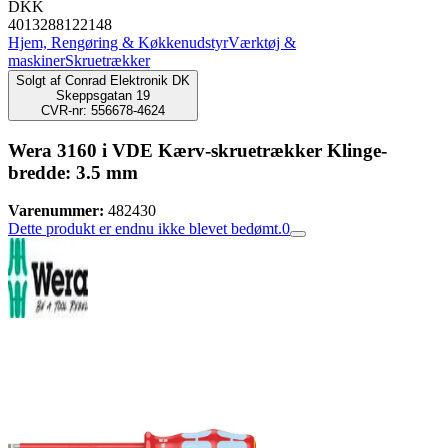
DKK
4013288122148
Hjem, Rengøring & Køkkenudstyr
Værktøj &
maskiner
Skruetrækker
Solgt af
Conrad Elektronik DK
Skeppsgatan 19
CVR-nr: 556678-4624
Wera 3160 i VDE Kærv-skruetrækker Klinge-
bredde: 3.5 mm
Varenummer:
482430
Dette produkt er endnu ikke blevet bedømt.
0