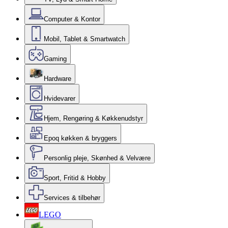
Computer & Kontor
Mobil, Tablet & Smartwatch
Gaming
Hardware
Hvidevarer
Hjem, Rengøring & Køkkenudstyr
Epoq køkken & bryggers
Personlig pleje, Skønhed & Velvære
Sport, Fritid & Hobby
Services & tilbehør
LEGO