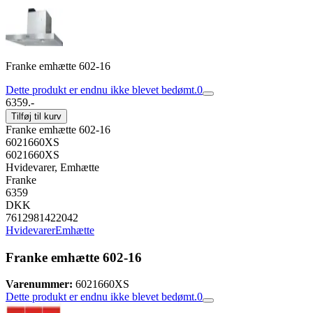
Franke emhætte 602-16
Dette produkt er endnu ikke blevet bedømt.
0
6359.-
Tilføj til kurv
Franke emhætte 602-16
6021660XS
6021660XS
Hvidevarer, Emhætte
Franke
6359
DKK
7612981422042
Hvidevarer
Emhætte
Franke emhætte 602-16
Varenummer:
6021660XS
Dette produkt er endnu ikke blevet bedømt.
0