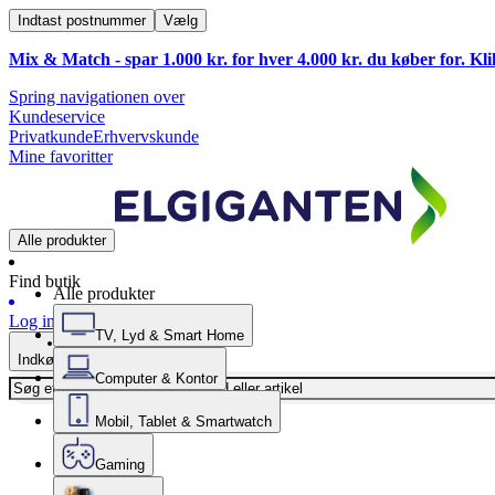
Indtast postnummer
Vælg
Mix & Match - spar 1.000 kr. for hver 4.000 kr. du køber for. Kl
Spring navigationen over
Kundeservice
Privatkunde
Erhvervskunde
Mine favoritter
Alle produkter
Find butik
Alle produkter
Log ind
TV, Lyd & Smart Home
Indkøbskurv
Computer & Kontor
Mobil, Tablet & Smartwatch
Gaming