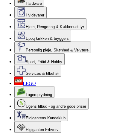
Hardware
Hvidevarer
Hjem, Rengøring & Køkkenudstyr
Epoq køkken & bryggers
Personlig pleje, Skønhed & Velvære
Sport, Fritid & Hobby
Services & tilbehør
LEGO
Lageroprydning
Ugens tilbud - og andre gode priser
Elgigantens Kundeklub
Elgiganten Erhverv