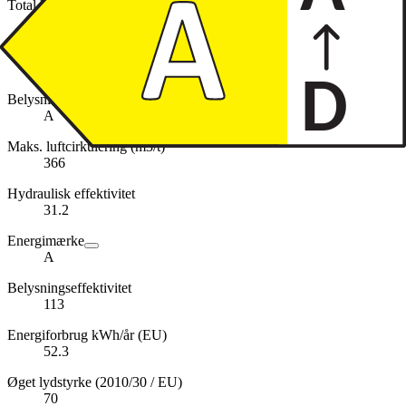
Total lampeeffekt (W)
4
Lydniveau, høj (dB)
56
Belysningseffektivitetsklasse
A
Maks. luftcirkulering (m3/t)
366
Hydraulisk effektivitet
31.2
Energimærke
A
Belysningseffektivitet
113
Energiforbrug kWh/år (EU)
52.3
Øget lydstyrke (2010/30 / EU)
70