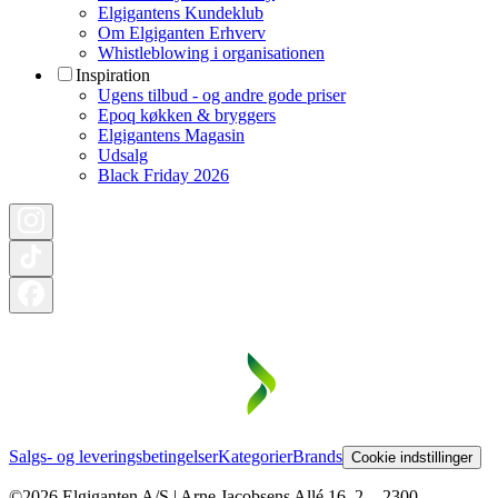
Elgigantens Kundeklub
Om Elgiganten Erhverv
Whistleblowing i organisationen
Inspiration
Ugens tilbud - og andre gode priser
Epoq køkken & bryggers
Elgigantens Magasin
Udsalg
Black Friday 2026
Salgs- og leveringsbetingelser
Kategorier
Brands
Cookie indstillinger
©2026 Elgiganten A/S | Arne Jacobsens Allé 16, 2. - 2300