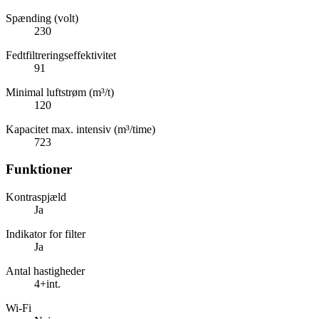
Spænding (volt)
230
Fedtfiltreringseffektivitet
91
Minimal luftstrøm (m³/t)
120
Kapacitet max. intensiv (m³/time)
723
Funktioner
Kontraspjæld
Ja
Indikator for filter
Ja
Antal hastigheder
4+int.
Wi-Fi