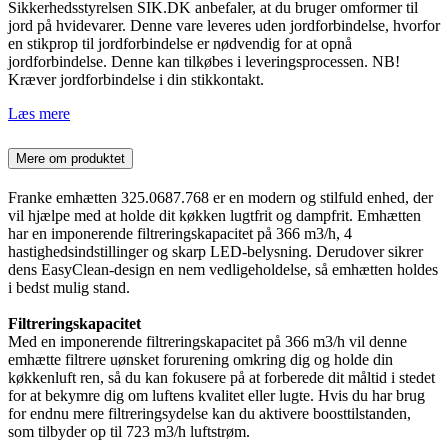
Sikkerhedsstyrelsen SIK.DK anbefaler, at du bruger omformer til
jord på hvidevarer. Denne vare leveres uden jordforbindelse, hvorfor
en stikprop til jordforbindelse er nødvendig for at opnå
jordforbindelse. Denne kan tilkøbes i leveringsprocessen. NB!
Kræver jordforbindelse i din stikkontakt.
Læs mere
Mere om produktet
Franke emhætten 325.0687.768 er en modern og stilfuld enhed, der
vil hjælpe med at holde dit køkken lugtfrit og dampfrit. Emhætten
har en imponerende filtreringskapacitet på 366 m3/h, 4
hastighedsindstillinger og skarp LED-belysning. Derudover sikrer
dens EasyClean-design en nem vedligeholdelse, så emhætten holdes
i bedst mulig stand.
Filtreringskapacitet
Med en imponerende filtreringskapacitet på 366 m3/h vil denne
emhætte filtrere uønsket forurening omkring dig og holde din
køkkenluft ren, så du kan fokusere på at forberede dit måltid i stedet
for at bekymre dig om luftens kvalitet eller lugte. Hvis du har brug
for endnu mere filtreringsydelse kan du aktivere boosttilstanden,
som tilbyder op til 723 m3/h luftstrøm.