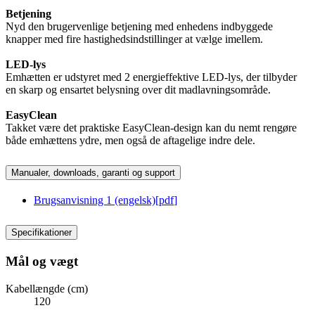
Betjening
Nyd den brugervenlige betjening med enhedens indbyggede
knapper med fire hastighedsindstillinger at vælge imellem.
LED-lys
Emhætten er udstyret med 2 energieffektive LED-lys, der tilbyder
en skarp og ensartet belysning over dit madlavningsområde.
EasyClean
Takket være det praktiske EasyClean-design kan du nemt rengøre
både emhættens ydre, men også de aftagelige indre dele.
Manualer, downloads, garanti og support
Brugsanvisning 1 (engelsk)
[
pdf
]
Specifikationer
Mål og vægt
Kabellængde (cm)
120