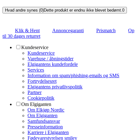
Hvad andre synes (0)
Dette produkt er endnu ikke blevet bedømt.
0
Klik & Hent
Annoncegaranti
Prismatch
Op
til 30 dages returret
Kundeservice
Kundeservice
Varehuse / åbningstider
Elgigantens kundefordele
Services
Information om spam/phishing-emails og SMS
Fortrydelsesret
Elgigantens privatlivspolitik
Partner
Cookiepolitik
Om Elgiganten
Om Elkjøp Nordic
Om Elgiganten
Samfundsansvar
Presseinformation
Karriere i Elgiganten
Fødevarestyrelsen smiley