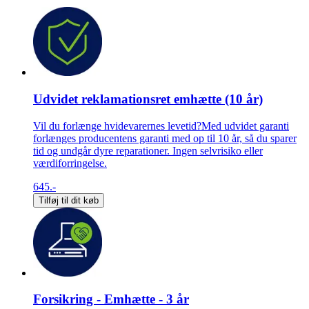
Udvidet reklamationsret emhætte (10 år)
Vil du forlænge hvidevarernes levetid?Med udvidet garanti
forlænges producentens garanti med op til 10 år, så du sparer
tid og undgår dyre reparationer. Ingen selvrisiko eller
værdiforringelse.
645.-
Tilføj til dit køb
Forsikring - Emhætte - 3 år