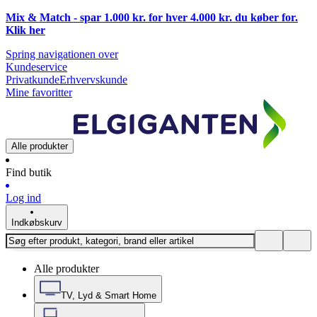
Mix & Match - spar 1.000 kr. for hver 4.000 kr. du køber for.
Klik
her
Spring navigationen over
Kundeservice
Privatkunde
Erhvervskunde
Mine favoritter
Alle produkter
Find butik
Log ind
Indkøbskurv
Alle produkter
TV, Lyd & Smart Home