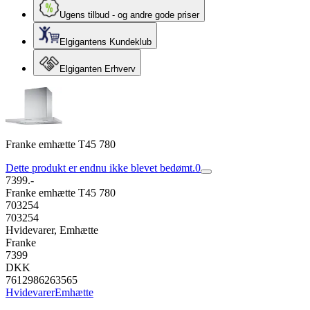
Ugens tilbud - og andre gode priser
Elgigantens Kundeklub
Elgiganten Erhverv
Franke emhætte T45 780
Dette produkt er endnu ikke blevet bedømt.
0
7399.-
Franke emhætte T45 780
703254
703254
Hvidevarer, Emhætte
Franke
7399
DKK
7612986263565
Hvidevarer
Emhætte