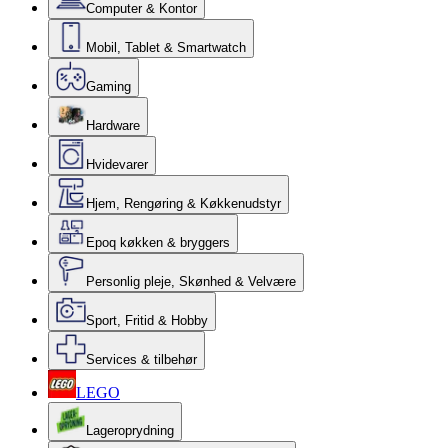
Computer & Kontor
Mobil, Tablet & Smartwatch
Gaming
Hardware
Hvidevarer
Hjem, Rengøring & Køkkenudstyr
Epoq køkken & bryggers
Personlig pleje, Skønhed & Velvære
Sport, Fritid & Hobby
Services & tilbehør
LEGO
Lageroprydning