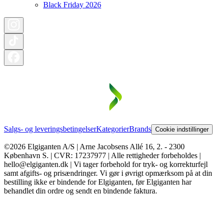
Black Friday 2026
Salgs- og leveringsbetingelser
Kategorier
Brands
Cookie indstillinger
©2026 Elgiganten A/S | Arne Jacobsens Allé 16, 2. - 2300
København S. | CVR: 17237977 | Alle rettigheder forbeholdes |
hello@elgiganten.dk | Vi tager forbehold for tryk- og korrekturfejl
samt afgifts- og prisændringer. Vi gør i øvrigt opmærksom på at din
bestilling ikke er bindende for Elgiganten, før Elgiganten har
behandlet din ordre og sendt en bindende faktura.