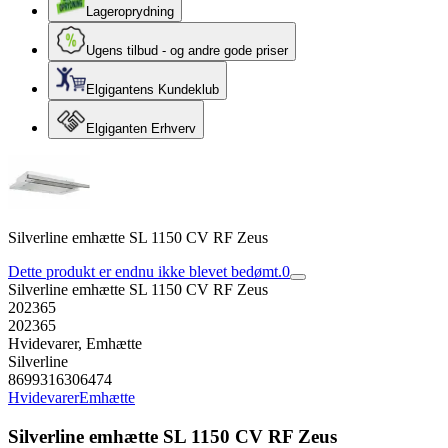
Lageroprydning
Ugens tilbud - og andre gode priser
Elgigantens Kundeklub
Elgiganten Erhverv
Silverline emhætte SL 1150 CV RF Zeus
Dette produkt er endnu ikke blevet bedømt.
0
Silverline emhætte SL 1150 CV RF Zeus
202365
202365
Hvidevarer, Emhætte
Silverline
8699316306474
Hvidevarer
Emhætte
Silverline emhætte SL 1150 CV RF Zeus