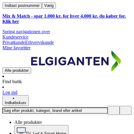
Indtast postnummer
Vælg
Mix & Match - spar 1.000 kr. for hver 4.000 kr. du køber for.
Klik
her
Spring navigationen over
Kundeservice
Privatkunde
Erhvervskunde
Mine favoritter
Alle produkter
Find butik
Log ind
Indkøbskurv
Alle produkter
TV, Lyd & Smart Home