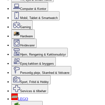
Computer & Kontor
Mobil, Tablet & Smartwatch
Gaming
Hardware
Hvidevarer
Hjem, Rengøring & Køkkenudstyr
Epoq køkken & bryggers
Personlig pleje, Skønhed & Velvære
Sport, Fritid & Hobby
Services & tilbehør
LEGO