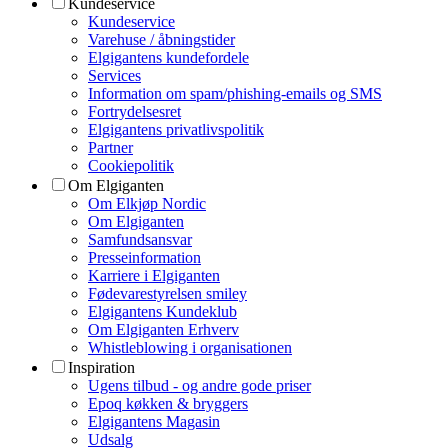
Kundeservice
Kundeservice
Varehuse / åbningstider
Elgigantens kundefordele
Services
Information om spam/phishing-emails og SMS
Fortrydelsesret
Elgigantens privatlivspolitik
Partner
Cookiepolitik
Om Elgiganten
Om Elkjøp Nordic
Om Elgiganten
Samfundsansvar
Presseinformation
Karriere i Elgiganten
Fødevarestyrelsen smiley
Elgigantens Kundeklub
Om Elgiganten Erhverv
Whistleblowing i organisationen
Inspiration
Ugens tilbud - og andre gode priser
Epoq køkken & bryggers
Elgigantens Magasin
Udsalg