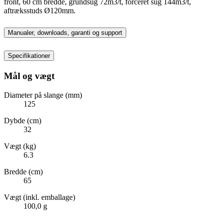
front, 60 cm bredde, grundsug 72m3/t, forceret sug 144m3/t,
aftræksstuds Ø120mm.
Manualer, downloads, garanti og support
Specifikationer
Mål og vægt
Diameter på slange (mm)
125
Dybde (cm)
32
Vægt (kg)
6.3
Bredde (cm)
65
Vægt (inkl. emballage)
100,0 g