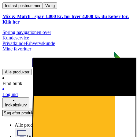
Indtast postnummer
Vælg
Mix & Match - spar 1.000 kr. for hver 4.000 kr. du køber for.
Klik
her
Spring navigationen over
Kundeservice
Privatkunde
Erhvervskunde
Mine favoritter
Alle produkter
Find butik
Log ind
Indkøbskurv
Alle produkter
TV, Lyd & Smart Home