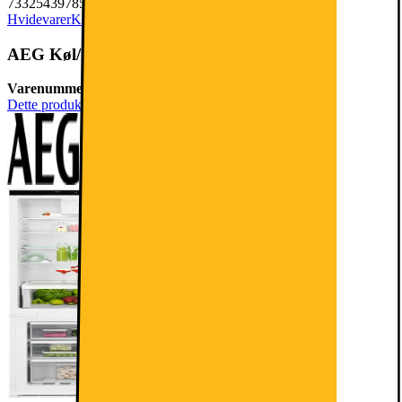
7332543978564
Hvidevarer
Køleskabe & Fryseskabe
Kølefryseskab
AEG Køl/frys kombination TSC7G181ES
Varenummer:
705745
Dette produkt er endnu ikke blevet bedømt.
0