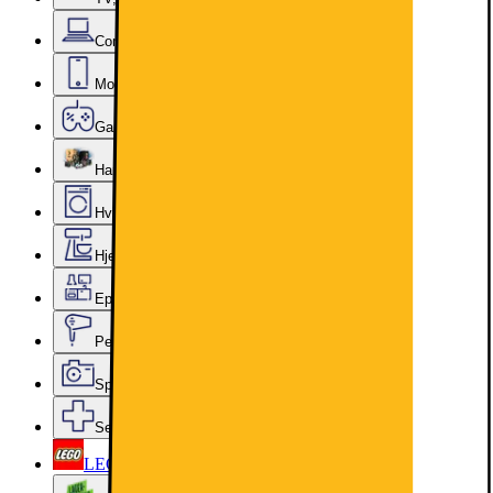
Computer & Kontor
Mobil, Tablet & Smartwatch
Gaming
Hardware
Hvidevarer
Hjem, Rengøring & Køkkenudstyr
Epoq køkken & bryggers
Personlig pleje, Skønhed & Velvære
Sport, Fritid & Hobby
Services & tilbehør
LEGO