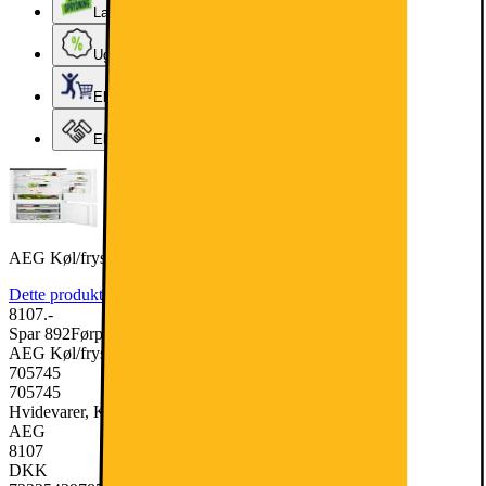
Lageroprydning
Ugens tilbud - og andre gode priser
Elgigantens Kundeklub
Elgiganten Erhverv
AEG Køl/frys kombination TSC7G181ES
Dette produkt er endnu ikke blevet bedømt.
0
8107.-
Spar 892
Førpris: 8999.-
AEG Køl/frys kombination TSC7G181ES
705745
705745
Hvidevarer, Køleskabe & Fryseskabe, Kølefryseskab
AEG
8107
DKK