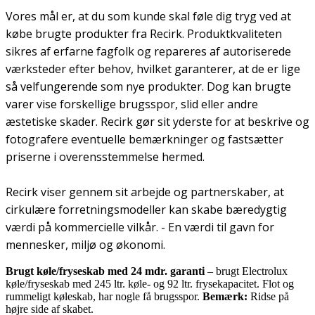
Vores mål er, at du som kunde skal føle dig tryg ved at
købe brugte produkter fra Recirk. Produktkvaliteten
sikres af erfarne fagfolk og repareres af autoriserede
værksteder efter behov, hvilket garanterer, at de er lige
så velfungerende som nye produkter. Dog kan brugte
varer vise forskellige brugsspor, slid eller andre
æstetiske skader. Recirk gør sit yderste for at beskrive og
fotografere eventuelle bemærkninger og fastsætter
priserne i overensstemmelse hermed.
Recirk viser gennem sit arbejde og partnerskaber, at
cirkulære forretningsmodeller kan skabe bæredygtig
værdi på kommercielle vilkår. - En værdi til gavn for
mennesker, miljø og økonomi.
Brugt køle/fryseskab med 24 mdr. garanti
– brugt Electrolux
køle/fryseskab med 245 ltr. køle- og 92 ltr. frysekapacitet. Flot og
rummeligt køleskab, har nogle få brugsspor.
Bemærk:
Ridse på
højre side af skabet.