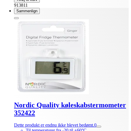
913811
Sammenlign
Nordic Quality køleskabstermometer
352422
Dette produkt er endnu ikke blevet bedømt.
0
Til temperaturer fra -20 til +60°C