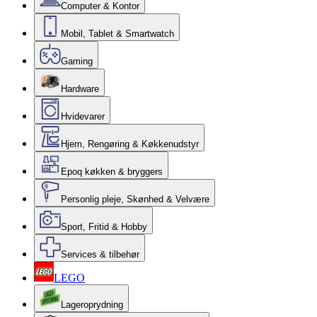
Computer & Kontor
Mobil, Tablet & Smartwatch
Gaming
Hardware
Hvidevarer
Hjem, Rengøring & Køkkenudstyr
Epoq køkken & bryggers
Personlig pleje, Skønhed & Velvære
Sport, Fritid & Hobby
Services & tilbehør
LEGO
Lageroprydning