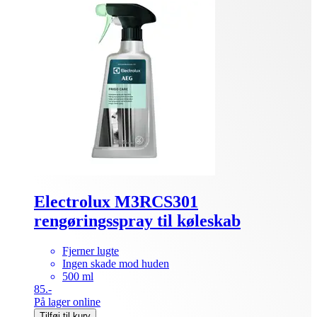
Electrolux M3RCS301
rengøringsspray til køleskab
Fjerner lugte
Ingen skade mod huden
500 ml
85.-
På lager online
Tilføj til kurv