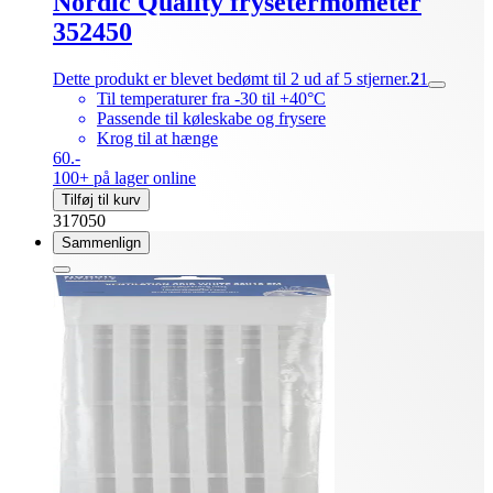
Nordic Quality frysetermometer
352450
Dette produkt er blevet bedømt til 2 ud af 5 stjerner.
2
1
Til temperaturer fra -30 til +40°C
Passende til køleskabe og frysere
Krog til at hænge
60.-
100+ på lager online
Tilføj til kurv
317050
Sammenlign