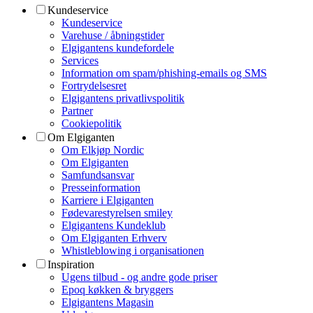
Kundeservice
Kundeservice
Varehuse / åbningstider
Elgigantens kundefordele
Services
Information om spam/phishing-emails og SMS
Fortrydelsesret
Elgigantens privatlivspolitik
Partner
Cookiepolitik
Om Elgiganten
Om Elkjøp Nordic
Om Elgiganten
Samfundsansvar
Presseinformation
Karriere i Elgiganten
Fødevarestyrelsen smiley
Elgigantens Kundeklub
Om Elgiganten Erhverv
Whistleblowing i organisationen
Inspiration
Ugens tilbud - og andre gode priser
Epoq køkken & bryggers
Elgigantens Magasin