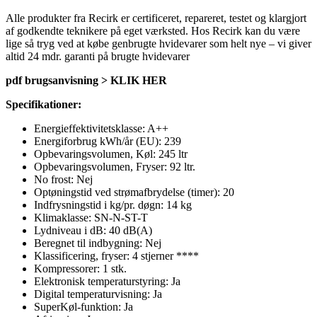
Alle produkter fra Recirk er certificeret, repareret, testet og klargjort
af godkendte teknikere på eget værksted. Hos Recirk kan du være
lige så tryg ved at købe genbrugte hvidevarer som helt nye – vi giver
altid 24 mdr. garanti på brugte hvidevarer
pdf brugsanvisning > KLIK HER
Specifikationer:
Energieffektivitetsklasse: A++
Energiforbrug kWh/år (EU): 239
Opbevaringsvolumen, Køl: 245 ltr
Opbevaringsvolumen, Fryser: 92 ltr.
No frost: Nej
Optøningstid ved strømafbrydelse (timer): 20
Indfrysningstid i kg/pr. døgn: 14 kg
Klimaklasse: SN-N-ST-T
Lydniveau i dB: 40 dB(A)
Beregnet til indbygning: Nej
Klassificering, fryser: 4 stjerner ****
Kompressorer: 1 stk.
Elektronisk temperaturstyring: Ja
Digital temperaturvisning: Ja
SuperKøl-funktion: Ja