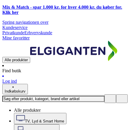
Mix & Match - spar 1.000 kr. for hver 4.000 kr. du køber for.
Klik
her
Spring navigationen over
Kundeservice
Privatkunde
Erhvervskunde
Mine favoritter
Alle produkter
Find butik
Log ind
Indkøbskurv
Alle produkter
TV, Lyd & Smart Home