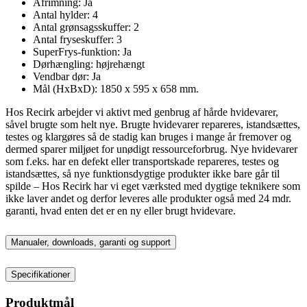
Afrimning: Ja
Antal hylder: 4
Antal grønsagsskuffer: 2
Antal fryseskuffer: 3
SuperFrys-funktion: Ja
Dørhængling: højrehængt
Vendbar dør: Ja
Mål (HxBxD): 1850 x 595 x 658 mm.
Hos Recirk arbejder vi aktivt med genbrug af hårde hvidevarer,
såvel brugte som helt nye. Brugte hvidevarer repareres, istandsættes,
testes og klargøres så de stadig kan bruges i mange år fremover og
dermed sparer miljøet for unødigt ressourceforbrug. Nye hvidevarer
som f.eks. har en defekt eller transportskade repareres, testes og
istandsættes, så nye funktionsdygtige produkter ikke bare går til
spilde – Hos Recirk har vi eget værksted med dygtige teknikere som
ikke laver andet og derfor leveres alle produkter også med 24 mdr.
garanti, hvad enten det er en ny eller brugt hvidevare.
Manualer, downloads, garanti og support
Specifikationer
Produktmål