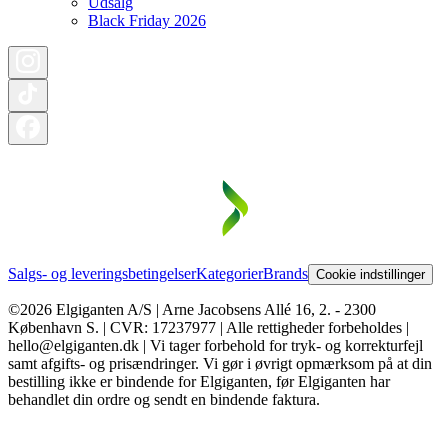
Udsalg
Black Friday 2026
Salgs- og leveringsbetingelser
Kategorier
Brands
Cookie indstillinger
©2026 Elgiganten A/S | Arne Jacobsens Allé 16, 2. - 2300
København S. | CVR: 17237977 | Alle rettigheder forbeholdes |
hello@elgiganten.dk | Vi tager forbehold for tryk- og korrekturfejl
samt afgifts- og prisændringer. Vi gør i øvrigt opmærksom på at din
bestilling ikke er bindende for Elgiganten, før Elgiganten har
behandlet din ordre og sendt en bindende faktura.