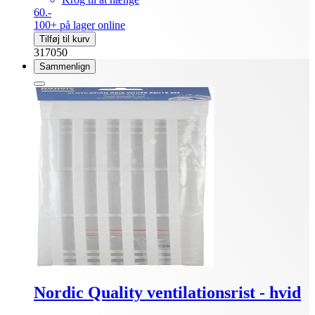
60.-
100+ på lager online
Tilføj til kurv
317050
Sammenlign
Nordic Quality ventilationsrist - hvid