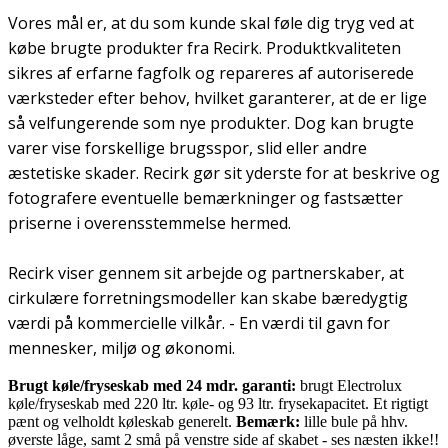
Vores mål er, at du som kunde skal føle dig tryg ved at
købe brugte produkter fra Recirk. Produktkvaliteten
sikres af erfarne fagfolk og repareres af autoriserede
værksteder efter behov, hvilket garanterer, at de er lige
så velfungerende som nye produkter. Dog kan brugte
varer vise forskellige brugsspor, slid eller andre
æstetiske skader. Recirk gør sit yderste for at beskrive og
fotografere eventuelle bemærkninger og fastsætter
priserne i overensstemmelse hermed.
Recirk viser gennem sit arbejde og partnerskaber, at
cirkulære forretningsmodeller kan skabe bæredygtig
værdi på kommercielle vilkår. - En værdi til gavn for
mennesker, miljø og økonomi.
Brugt køle/fryseskab med 24 mdr. garanti:
brugt Electrolux
køle/fryseskab med 220 ltr. køle- og 93 ltr. frysekapacitet. Et rigtigt
pænt og velholdt køleskab generelt.
Bemærk:
lille bule på hhv.
øverste låge, samt 2 små på venstre side af skabet - ses næsten ikke!!