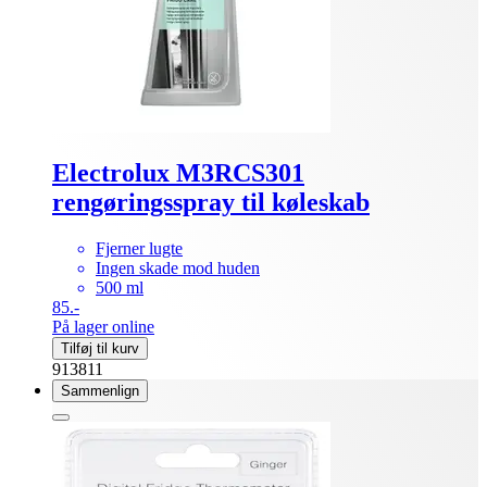
Electrolux M3RCS301
rengøringsspray til køleskab
Fjerner lugte
Ingen skade mod huden
500 ml
85.-
På lager online
Tilføj til kurv
913811
Sammenlign