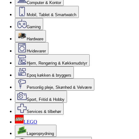
Computer & Kontor
Mobil, Tablet & Smartwatch
Gaming
Hardware
Hvidevarer
Hjem, Rengøring & Køkkenudstyr
Epoq køkken & bryggers
Personlig pleje, Skønhed & Velvære
Sport, Fritid & Hobby
Services & tilbehør
LEGO
Lageroprydning