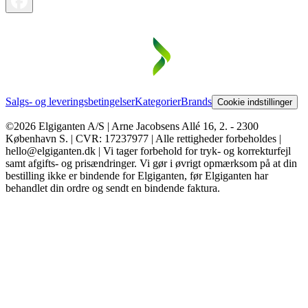
Salgs- og leveringsbetingelser
Kategorier
Brands
Cookie indstillinger
©2026 Elgiganten A/S | Arne Jacobsens Allé 16, 2. - 2300
København S. | CVR: 17237977 | Alle rettigheder forbeholdes |
hello@elgiganten.dk | Vi tager forbehold for tryk- og korrekturfejl
samt afgifts- og prisændringer. Vi gør i øvrigt opmærksom på at din
bestilling ikke er bindende for Elgiganten, før Elgiganten har
behandlet din ordre og sendt en bindende faktura.