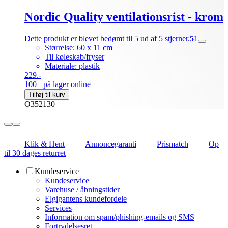
Nordic Quality ventilationsrist - krom
Dette produkt er blevet bedømt til 5 ud af 5 stjerner.
5
1
Størrelse: 60 x 11 cm
Til køleskab/fryser
Materiale: plastik
229.-
100+ på lager online
Tilføj til kurv
O352130
Klik & Hent
Annoncegaranti
Prismatch
Op
til 30 dages returret
Kundeservice
Kundeservice
Varehuse / åbningstider
Elgigantens kundefordele
Services
Information om spam/phishing-emails og SMS
Fortrydelsesret