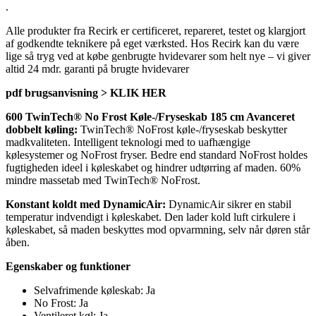
.
Alle produkter fra Recirk er certificeret, repareret, testet og klargjort
af godkendte teknikere på eget værksted. Hos Recirk kan du være
lige så tryg ved at købe genbrugte hvidevarer som helt nye – vi giver
altid 24 mdr. garanti på brugte hvidevarer
pdf brugsanvisning > KLIK HER
600 TwinTech® No Frost Køle-/Fryseskab 185 cm
Avanceret
dobbelt køling:
TwinTech® NoFrost køle-/fryseskab beskytter
madkvaliteten. Intelligent teknologi med to uafhængige
kølesystemer og NoFrost fryser. Bedre end standard NoFrost holdes
fugtigheden ideel i køleskabet og hindrer udtørring af maden. 60%
mindre massetab med TwinTech® NoFrost.
Konstant koldt med DynamicAir:
DynamicAir sikrer en stabil
temperatur indvendigt i køleskabet. Den lader kold luft cirkulere i
køleskabet, så maden beskyttes mod opvarmning, selv når døren står
åben.
Egenskaber og funktioner
Selvafrimende køleskab: Ja
No Frost: Ja
Ventileret køl: Ja