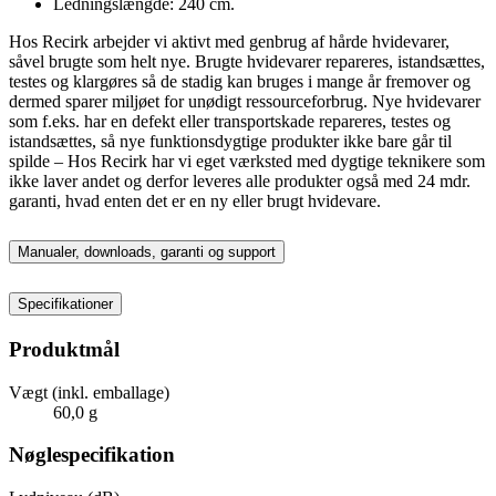
Ledningslængde: 240 cm.
Hos Recirk arbejder vi aktivt med genbrug af hårde hvidevarer,
såvel brugte som helt nye. Brugte hvidevarer repareres, istandsættes,
testes og klargøres så de stadig kan bruges i mange år fremover og
dermed sparer miljøet for unødigt ressourceforbrug. Nye hvidevarer
som f.eks. har en defekt eller transportskade repareres, testes og
istandsættes, så nye funktionsdygtige produkter ikke bare går til
spilde – Hos Recirk har vi eget værksted med dygtige teknikere som
ikke laver andet og derfor leveres alle produkter også med 24 mdr.
garanti, hvad enten det er en ny eller brugt hvidevare.
Manualer, downloads, garanti og support
Specifikationer
Produktmål
Vægt (inkl. emballage)
60,0 g
Nøglespecifikation