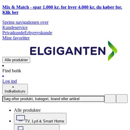
Mix & Match - spar 1.000 kr. for hver 4.000 kr. du køber for.
Klik
her
Spring navigationen over
Kundeservice
Privatkunde
Erhvervskunde
Mine favoritter
Alle produkter
Find butik
Log ind
Indkøbskurv
Alle produkter
TV, Lyd & Smart Home