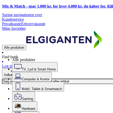
Mix & Match - spar 1.000 kr. for hver 4.000 kr. du køber for. Kl
Spring navigationen over
Kundeservice
Privatkunde
Erhvervskunde
Mine favoritter
Alle produkter
Find butik
Alle produkter
Log ind
TV, Lyd & Smart Home
Indkøbskurv
Computer & Kontor
Mobil, Tablet & Smartwatch
Gaming
Hardware