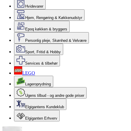
Hvidevarer
Hjem, Rengøring & Køkkenudstyr
Epoq køkken & bryggers
Personlig pleje, Skønhed & Velvære
Sport, Fritid & Hobby
Services & tilbehør
LEGO
Lageroprydning
Ugens tilbud - og andre gode priser
Elgigantens Kundeklub
Elgiganten Erhverv