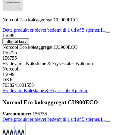
Norcool Eco køleaggregat CU900ECO
Dette produkt er blevet bedømt til 1 ud af 5 stjerner.
1
1
15699.-
Tilføj til kurv
Norcool Eco køleaggregat CU900ECO
156755
156755
Hvidevarer, Køleskabe & Fryseskabe, Kølerum
Norcool
15699
DKK
7038241001558
Hvidevarer
Køleskabe & Fryseskabe
Kølerum
Norcool Eco køleaggregat CU900ECO
Varenummer:
156755
Dette produkt er blevet bedømt til 1 ud af 5 stjerner.
1
1