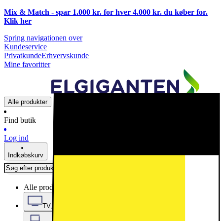
Mix & Match - spar 1.000 kr. for hver 4.000 kr. du køber for.
Klik
her
Spring navigationen over
Kundeservice
Privatkunde
Erhvervskunde
Mine favoritter
Alle produkter
Find butik
Log ind
Indkøbskurv
Alle produkter
TV, Lyd & Smart Home