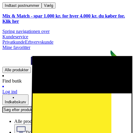
Indtast postnummer
Vælg
Mix & Match - spar 1.000 kr. for hver 4.000 kr. du køber for.
Klik
her
Spring navigationen over
Kundeservice
Privatkunde
Erhvervskunde
Mine favoritter
Alle produkter
Find butik
Log ind
Indkøbskurv
Alle produkter
TV, Lyd & Smart Home