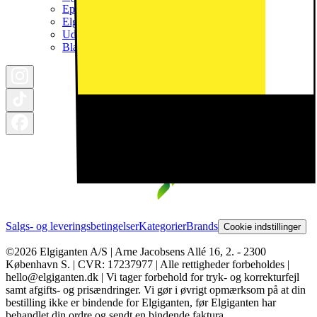
Epoq køkken & bryggers
Elgigantens Magasin
Udsalg
Black Friday 2026
Salgs- og leveringsbetingelser
Kategorier
Brands
Cookie indstillinger
©2026 Elgiganten A/S | Arne Jacobsens Allé 16, 2. - 2300
København S. | CVR: 17237977 | Alle rettigheder forbeholdes |
hello@elgiganten.dk | Vi tager forbehold for tryk- og korrekturfejl
samt afgifts- og prisændringer. Vi gør i øvrigt opmærksom på at din
bestilling ikke er bindende for Elgiganten, før Elgiganten har
behandlet din ordre og sendt en bindende faktura.