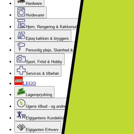
Hardware
Hvidevarer
Hjem, Rengøring & Køkkenudstyr
Epoq køkken & bryggers
Personlig pleje, Skønhed & Velvære
Sport, Fritid & Hobby
Services & tilbehør
LEGO
Lageroprydning
Ugens tilbud - og andre gode priser
Elgigantens Kundeklub
Elgiganten Erhverv