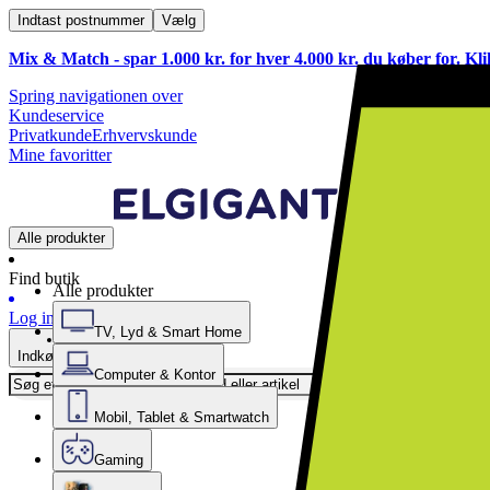
Indtast postnummer
Vælg
Mix & Match - spar 1.000 kr. for hver 4.000 kr. du køber for. Kl
Spring navigationen over
Kundeservice
Privatkunde
Erhvervskunde
Mine favoritter
Alle produkter
Find butik
Alle produkter
Log ind
TV, Lyd & Smart Home
Indkøbskurv
Computer & Kontor
Mobil, Tablet & Smartwatch
Gaming