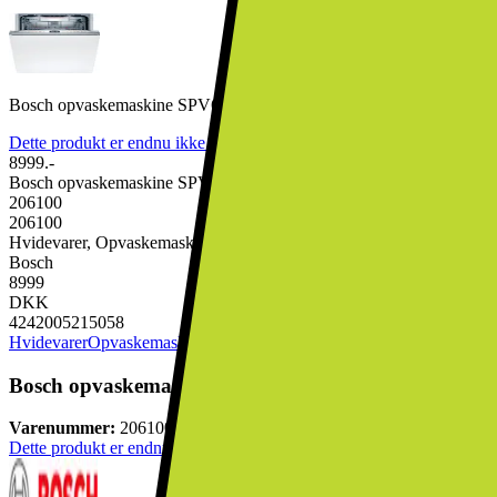
Bosch opvaskemaskine SPV6ZMX23E fuldintegreret
Dette produkt er endnu ikke blevet bedømt.
0
8999.-
Bosch opvaskemaskine SPV6ZMX23E fuldintegreret
206100
206100
Hvidevarer, Opvaskemaskine
Bosch
8999
DKK
4242005215058
Hvidevarer
Opvaskemaskine
Bosch opvaskemaskine SPV6ZMX23E fuldintegreret
Varenummer:
206100
Dette produkt er endnu ikke blevet bedømt.
0