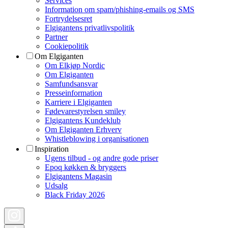
Services
Information om spam/phishing-emails og SMS
Fortrydelsesret
Elgigantens privatlivspolitik
Partner
Cookiepolitik
Om Elgiganten
Om Elkjøp Nordic
Om Elgiganten
Samfundsansvar
Presseinformation
Karriere i Elgiganten
Fødevarestyrelsen smiley
Elgigantens Kundeklub
Om Elgiganten Erhverv
Whistleblowing i organisationen
Inspiration
Ugens tilbud - og andre gode priser
Epoq køkken & bryggers
Elgigantens Magasin
Udsalg
Black Friday 2026