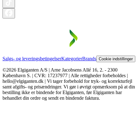
Salgs- og leveringsbetingelser
Kategorier
Brands
Cookie indstillinger
©2026 Elgiganten A/S | Arne Jacobsens Allé 16, 2. - 2300
København S. | CVR: 17237977 | Alle rettigheder forbeholdes |
hello@elgiganten.dk | Vi tager forbehold for tryk- og korrekturfejl
samt afgifts- og prisændringer. Vi gør i øvrigt opmærksom på at din
bestilling ikke er bindende for Elgiganten, før Elgiganten har
behandlet din ordre og sendt en bindende faktura.