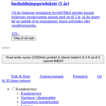
husholdningsprodukter (5 år)
Vil du forlænge produktets levetid?Med udvidet garanti
forlænges producentens garanti med op til 5 år, så du sparer
tid og undgår dyre reparationer. Ingen selvrisiko eller
værdiforringelse.
319.-
Tilføj til dit køb
Hvad andre synes (143)
Dette produkt er blevet bedømt til 4.8 ud af 5
stjerner.
4.8
143
Klik & Hent
Annoncegaranti
Prismatch
Op
til 30 dages returret
Kundeservice
Kundeservice
Varehuse / åbningstider
Elgigantens kundefordele