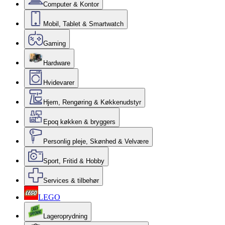
Computer & Kontor
Mobil, Tablet & Smartwatch
Gaming
Hardware
Hvidevarer
Hjem, Rengøring & Køkkenudstyr
Epoq køkken & bryggers
Personlig pleje, Skønhed & Velvære
Sport, Fritid & Hobby
Services & tilbehør
LEGO
Lageroprydning