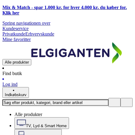
Mix & Match - spar 1.000 kr. for hver 4.000 kr. du køber for.
Klik
her
Spring navigationen over
Kundeservice
Privatkunde
Erhvervskunde
Mine favoritter
Alle produkter
Find butik
Log ind
Indkøbskurv
Alle produkter
TV, Lyd & Smart Home