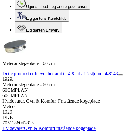
Ugens tilbud - og andre gode priser
Elgigantens Kundeklub
Elgiganten Erhverv
Meteror stegeplade - 60 cm
Dette produkt er blevet bedømt til 4.8 ud af 5 stjerner.
4.8
143
1929.-
Meteror stegeplade - 60 cm
60CMPLAN
60CMPLAN
Hvidevarer, Ovn & Komfur, Fritstående kogeplade
Meteor
1929
DKK
7051186042813
Hvidevarer
Ovn & Komfur
Fritstående kogeplade