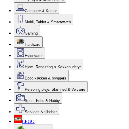
Computer & Kontor
Mobil, Tablet & Smartwatch
Gaming
Hardware
Hvidevarer
Hjem, Rengøring & Køkkenudstyr
Epoq køkken & bryggers
Personlig pleje, Skønhed & Velvære
Sport, Fritid & Hobby
Services & tilbehør
LEGO