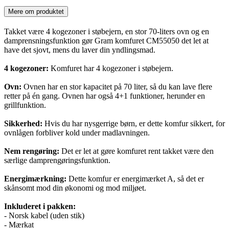
Mere om produktet
Takket være 4 kogezoner i støbejern, en stor 70-liters ovn og en
damprensningsfunktion gør Gram komfuret CM55050 det let at
have det sjovt, mens du laver din yndlingsmad.
4 kogezoner:
Komfuret har 4 kogezoner i støbejern.
Ovn:
Ovnen har en stor kapacitet på 70 liter, så du kan lave flere
retter på én gang. Ovnen har også 4+1 funktioner, herunder en
grillfunktion.
Sikkerhed:
Hvis du har nysgerrige børn, er dette komfur sikkert, for
ovnlågen forbliver kold under madlavningen.
Nem rengøring:
Det er let at gøre komfuret rent takket være den
særlige damprengøringsfunktion.
Energimærkning:
Dette komfur er energimærket A, så det er
skånsomt mod din økonomi og mod miljøet.
Inkluderet i pakken:
- Norsk kabel (uden stik)
- Mærkat