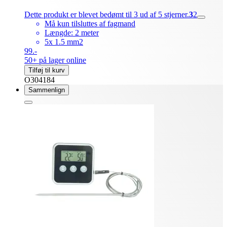
Dette produkt er blevet bedømt til 3 ud af 5 stjerner.
3
2
Må kun tilsluttes af fagmand
Længde: 2 meter
5x 1.5 mm2
99.-
50+ på lager online
Tilføj til kurv
O304184
Sammenlign