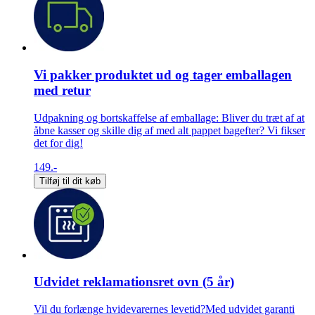
Vi pakker produktet ud og tager emballagen
med retur
Udpakning og bortskaffelse af emballage: Bliver du træt af at
åbne kasser og skille dig af med alt pappet bagefter? Vi fikser
det for dig!
149.-
Tilføj til dit køb
Udvidet reklamationsret ovn (5 år)
Vil du forlænge hvidevarernes levetid?Med udvidet garanti