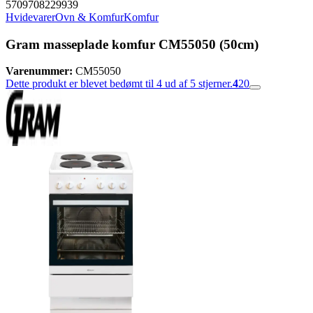
5709708229939
Hvidevarer
Ovn & Komfur
Komfur
Gram masseplade komfur CM55050 (50cm)
Varenummer:
CM55050
Dette produkt er blevet bedømt til 4 ud af 5 stjerner.
4
20