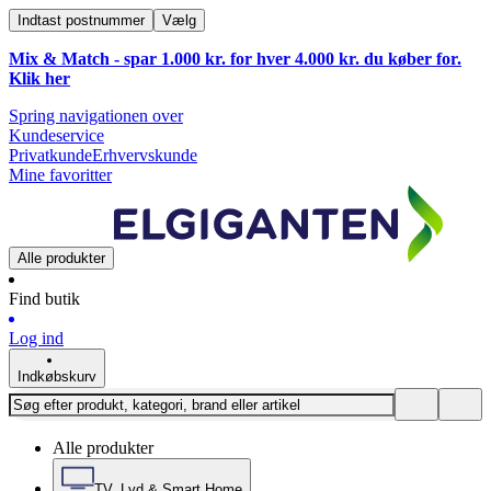
Indtast postnummer
Vælg
Mix & Match - spar 1.000 kr. for hver 4.000 kr. du køber for.
Klik
her
Spring navigationen over
Kundeservice
Privatkunde
Erhvervskunde
Mine favoritter
Alle produkter
Find butik
Log ind
Indkøbskurv
Alle produkter
TV, Lyd & Smart Home