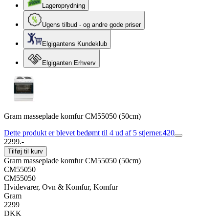
Lageroprydning
Ugens tilbud - og andre gode priser
Elgigantens Kundeklub
Elgiganten Erhverv
Gram masseplade komfur CM55050 (50cm)
Dette produkt er blevet bedømt til 4 ud af 5 stjerner.
4
20
2299.-
Tilføj til kurv
Gram masseplade komfur CM55050 (50cm)
CM55050
CM55050
Hvidevarer, Ovn & Komfur, Komfur
Gram
2299
DKK