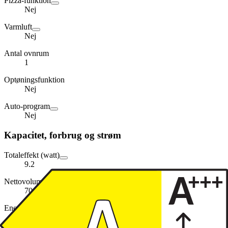
Pizza-funktion
Nej
Varmluft
Nej
Antal ovnrum
1
Optøningsfunktion
Nej
Auto-program
Nej
Kapacitet, forbrug og strøm
Totaleffekt (watt)
9.2
Nettovolumen (liter)
70
Energiforbrug øvre/nedre kWh (EU)
0.88