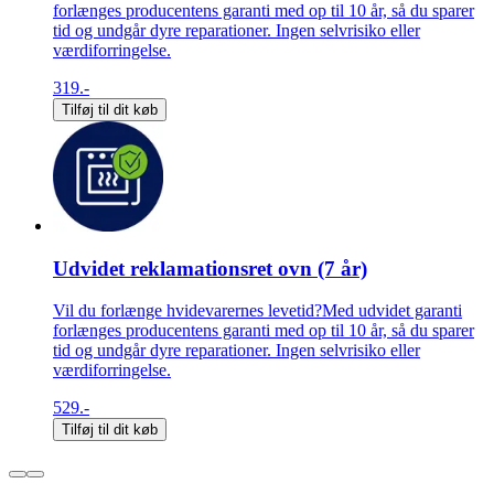
forlænges producentens garanti med op til 10 år, så du sparer
tid og undgår dyre reparationer. Ingen selvrisiko eller
værdiforringelse.
319.-
Tilføj til dit køb
Udvidet reklamationsret ovn (7 år)
Vil du forlænge hvidevarernes levetid?Med udvidet garanti
forlænges producentens garanti med op til 10 år, så du sparer
tid og undgår dyre reparationer. Ingen selvrisiko eller
værdiforringelse.
529.-
Tilføj til dit køb