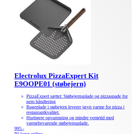
Electrolux PizzaExpert Kit
E9OOPE01 (støbejern)
PizzaExpert sættet: Støbejernsplade og pizzaspade for
nem håndtering
Bageplade i støbejern leverer jævn varme for pizza i
restaurantkvalitet.
Hurtigere opvarmning og mindre ventetid med
varmebevarende støbejernsplade.
995.-
På lager online