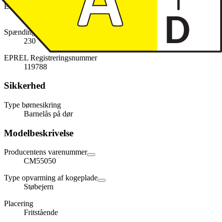
Energimærke
A
Spænding (volt)
230
EPREL Registreringsnummer
119788
Sikkerhed
Type børnesikring
Barnelås på dør
Modelbeskrivelse
Producentens varenummer
CM55050
Type opvarming af kogeplade
Støbejern
Placering
Fritstående