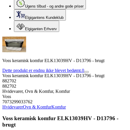
Ugens tilbud - og andre gode priser
Elgigantens Kundeklub
Elgiganten Erhverv
Voss keramisk komfur ELK13039HV - D13796 - brugt
Dette produkt er endnu ikke blevet bedømt.
0
Voss keramisk komfur ELK13039HV - D13796 - brugt
882702
882702
Hvidevarer, Ovn & Komfur, Komfur
Voss
7073299033762
Hvidevarer
Ovn & Komfur
Komfur
Voss keramisk komfur ELK13039HV - D13796 -
brugt