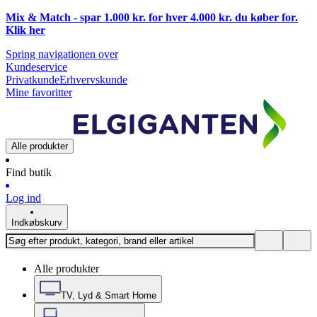
Mix & Match - spar 1.000 kr. for hver 4.000 kr. du køber for.
Klik
her
Spring navigationen over
Kundeservice
Privatkunde
Erhvervskunde
Mine favoritter
Alle produkter
Find butik
Log ind
Indkøbskurv
Alle produkter
TV, Lyd & Smart Home