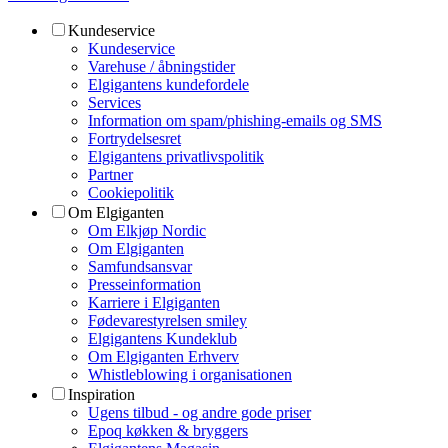
Kundeservice
Kundeservice
Varehuse / åbningstider
Elgigantens kundefordele
Services
Information om spam/phishing-emails og SMS
Fortrydelsesret
Elgigantens privatlivspolitik
Partner
Cookiepolitik
Om Elgiganten
Om Elkjøp Nordic
Om Elgiganten
Samfundsansvar
Presseinformation
Karriere i Elgiganten
Fødevarestyrelsen smiley
Elgigantens Kundeklub
Om Elgiganten Erhverv
Whistleblowing i organisationen
Inspiration
Ugens tilbud - og andre gode priser
Epoq køkken & bryggers