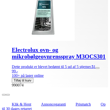
Electrolux ovn- og
mikrobølgeovnrensspray M3OCS301
Dette produkt er blevet bedømt til 5 ud af 5 stjerner.
5
1
99.-
100+ på lager online
Tilføj til kurv
990074
Klik & Hent
Annoncegaranti
Prismatch
Op
til 30 dages returret