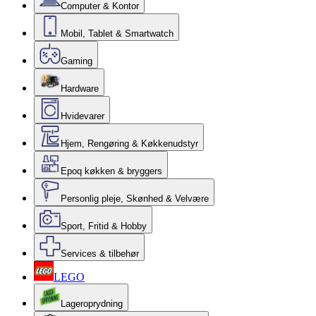
Computer & Kontor
Mobil, Tablet & Smartwatch
Gaming
Hardware
Hvidevarer
Hjem, Rengøring & Køkkenudstyr
Epoq køkken & bryggers
Personlig pleje, Skønhed & Velvære
Sport, Fritid & Hobby
Services & tilbehør
LEGO
Lageroprydning