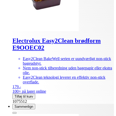
Electrolux Easy2Clean brødform
E9OOEC02
Easy2Clean BakeWell serien er uundværligt non-stick
bageudstyr.
Nem non-stick tilberedning uden bagepapir eller ekstra
olie.
Easy2Clean teknologi leverer en effektiv non-stick
overflade.
179.-
100+ på lager online
Tilføj til kurv
1075512
Sammenlign