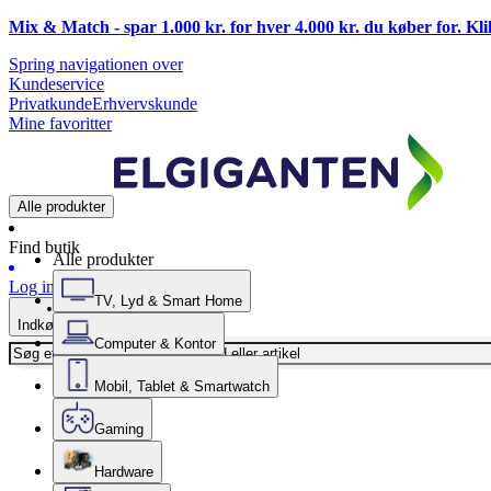
Mix & Match - spar 1.000 kr. for hver 4.000 kr. du køber for. Kl
Spring navigationen over
Kundeservice
Privatkunde
Erhvervskunde
Mine favoritter
Alle produkter
Find butik
Alle produkter
Log ind
TV, Lyd & Smart Home
Indkøbskurv
Computer & Kontor
Mobil, Tablet & Smartwatch
Gaming
Hardware