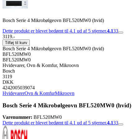
Bosch Serie 4 Mikrobølgeovn BFL520MW0 (hvid)
Dette produkt er blevet bedømt til 4.1 ud af 5 stjerner.
4.1
33
3119.-
Tilføj til kurv
Bosch Serie 4 Mikrobølgeovn BFL520MW0 (hvid)
BFL520MW0
BFL520MW0
Hvidevarer, Ovn & Komfur, Mikroovn
Bosch
3119
DKK
4242005039074
Hvidevarer
Ovn & Komfur
Mikroovn
Bosch Serie 4 Mikrobølgeovn BFL520MW0 (hvid)
Varenummer:
BFL520MW0
Dette produkt er blevet bedømt til 4.1 ud af 5 stjerner.
4.1
33