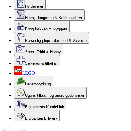
Hvidevarer
Hjem, Rengøring & Køkkenudstyr
Epoq køkken & bryggers
Personlig pleje, Skønhed & Velvære
Sport, Fritid & Hobby
Services & tilbehør
LEGO
Lageroprydning
Ugens tilbud - og andre gode priser
Elgigantens Kundeklub
Elgiganten Erhverv