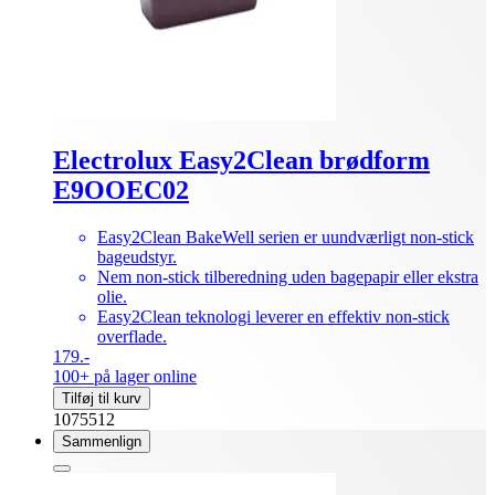
Electrolux Easy2Clean brødform
E9OOEC02
Easy2Clean BakeWell serien er uundværligt non-stick
bageudstyr.
Nem non-stick tilberedning uden bagepapir eller ekstra
olie.
Easy2Clean teknologi leverer en effektiv non-stick
overflade.
179.-
100+ på lager online
Tilføj til kurv
1075512
Sammenlign