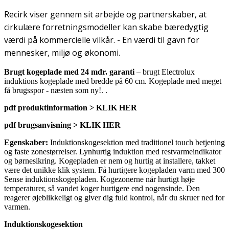
Recirk viser gennem sit arbejde og partnerskaber, at
cirkulære forretningsmodeller kan skabe bæredygtig
værdi på kommercielle vilkår. - En værdi til gavn for
mennesker, miljø og økonomi.
Brugt kogeplade med 24 mdr. garanti
– brugt Electrolux
induktions kogeplade med bredde på 60 cm. Kogeplade med meget
få brugsspor - næsten som ny!. .
pdf produktinformation > KLIK HER
pdf brugsanvisning > KLIK HER
Egenskaber:
Induktionskogesektion med traditionel touch betjening
og faste zonestørrelser. Lynhurtig induktion med restvarmeindikator
og børnesikring. Kogepladen er nem og hurtig at installere, takket
være det unikke klik system. Få hurtigere kogepladen varm med 300
Sense induktionskogepladen. Kogezonerne når hurtigt høje
temperaturer, så vandet koger hurtigere end nogensinde. Den
reagerer øjeblikkeligt og giver dig fuld kontrol, når du skruer ned for
varmen.
Induktionskogesektion