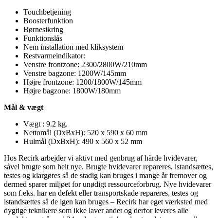
Touchbetjening
Boosterfunktion
Børnesikring
Funktionslås
Nem installation med kliksystem
Restvarmeindikator:
Venstre frontzone: 2300/2800W/210mm
Venstre bagzone: 1200W/145mm
Højre frontzone: 1200/1800W/145mm
Højre bagzone: 1800W/180mm
Mål & vægt
Vægt : 9.2 kg.
Nettomål (DxBxH): 520 x 590 x 60 mm
Hulmål (DxBxH): 490 x 560 x 52 mm
Hos Recirk arbejder vi aktivt med genbrug af hårde hvidevarer,
såvel brugte som helt nye. Brugte hvidevarer repareres, istandsættes,
testes og klargøres så de stadig kan bruges i mange år fremover og
dermed sparer miljøet for unødigt ressourceforbrug. Nye hvidevarer
som f.eks. har en defekt eller transportskade repareres, testes og
istandsættes så de igen kan bruges – Recirk har eget værksted med
dygtige teknikere som ikke laver andet og derfor leveres alle