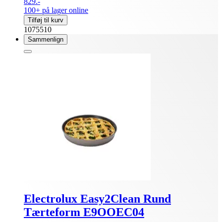
829.-
100+ på lager online
Tilføj til kurv
1075510
Sammenlign
Electrolux Easy2Clean Rund
Tærteform E9OOEC04