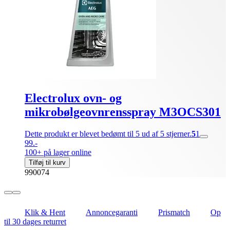
Electrolux ovn- og
mikrobølgeovnrensspray M3OCS301
Dette produkt er blevet bedømt til 5 ud af 5 stjerner.
5
1
99.-
100+ på lager online
Tilføj til kurv
990074
Klik & Hent
Annoncegaranti
Prismatch
Op
til 30 dages returret