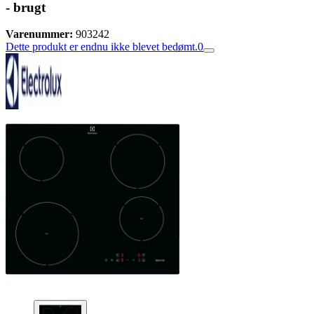
- brugt
Varenummer:
903242
Dette produkt er endnu ikke blevet bedømt.
0