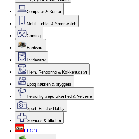
Computer & Kontor
Mobil, Tablet & Smartwatch
Gaming
Hardware
Hvidevarer
Hjem, Rengøring & Køkkenudstyr
Epoq køkken & bryggers
Personlig pleje, Skønhed & Velvære
Sport, Fritid & Hobby
Services & tilbehør
LEGO