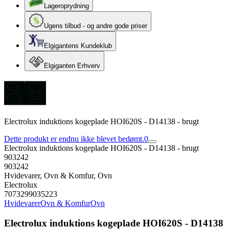
Lageroprydning
Ugens tilbud - og andre gode priser
Elgigantens Kundeklub
Elgiganten Erhverv
Electrolux induktions kogeplade HOI620S - D14138 - brugt
Dette produkt er endnu ikke blevet bedømt.
0
Electrolux induktions kogeplade HOI620S - D14138 - brugt
903242
903242
Hvidevarer, Ovn & Komfur, Ovn
Electrolux
7073299035223
Hvidevarer
Ovn & Komfur
Ovn
Electrolux induktions kogeplade HOI620S - D14138