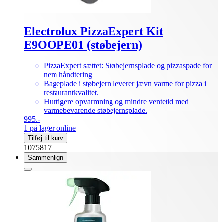
Electrolux PizzaExpert Kit
E9OOPE01 (støbejern)
PizzaExpert sættet: Støbejernsplade og pizzaspade for
nem håndtering
Bageplade i støbejern leverer jævn varme for pizza i
restaurantkvalitet.
Hurtigere opvarmning og mindre ventetid med
varmebevarende støbejernsplade.
995.-
1 på lager online
Tilføj til kurv
1075817
Sammenlign