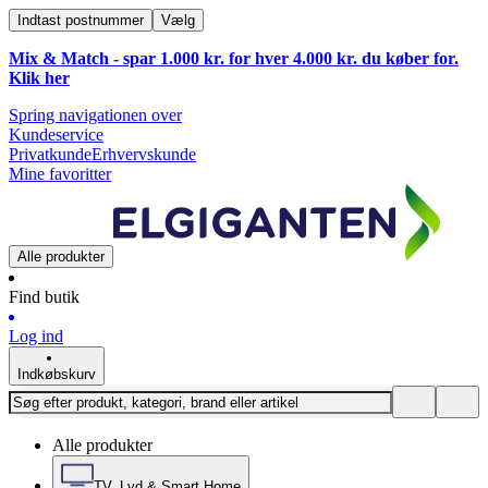
Indtast postnummer
Vælg
Mix & Match - spar 1.000 kr. for hver 4.000 kr. du køber for.
Klik
her
Spring navigationen over
Kundeservice
Privatkunde
Erhvervskunde
Mine favoritter
Alle produkter
Find butik
Log ind
Indkøbskurv
Alle produkter
TV, Lyd & Smart Home