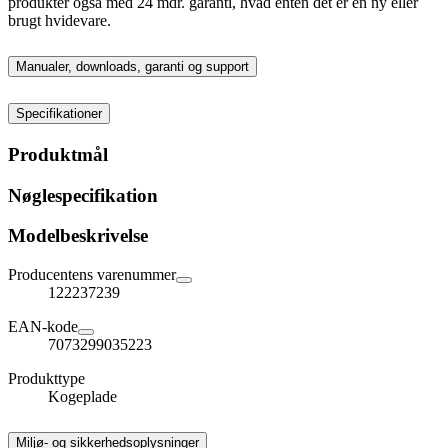
produkter også med 24 mdr. garanti, hvad enten det er en ny eller
brugt hvidevare.
Manualer, downloads, garanti og support
Specifikationer
Produktmål
Nøglespecifikation
Modelbeskrivelse
Producentens varenummer
122237239
EAN-kode
7073299035223
Produkttype
Kogeplade
Miljø- og sikkerhedsoplysninger