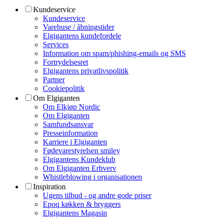
Kundeservice
Kundeservice
Varehuse / åbningstider
Elgigantens kundefordele
Services
Information om spam/phishing-emails og SMS
Fortrydelsesret
Elgigantens privatlivspolitik
Partner
Cookiepolitik
Om Elgiganten
Om Elkjøp Nordic
Om Elgiganten
Samfundsansvar
Presseinformation
Karriere i Elgiganten
Fødevarestyrelsen smiley
Elgigantens Kundeklub
Om Elgiganten Erhverv
Whistleblowing i organisationen
Inspiration
Ugens tilbud - og andre gode priser
Epoq køkken & bryggers
Elgigantens Magasin