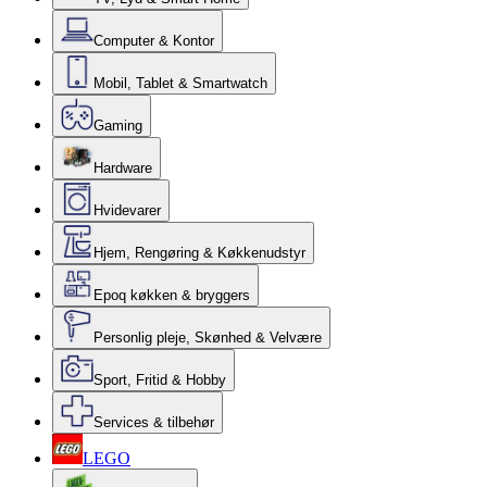
Computer & Kontor
Mobil, Tablet & Smartwatch
Gaming
Hardware
Hvidevarer
Hjem, Rengøring & Køkkenudstyr
Epoq køkken & bryggers
Personlig pleje, Skønhed & Velvære
Sport, Fritid & Hobby
Services & tilbehør
LEGO