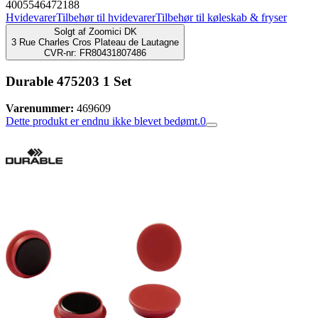
4005546472188
Hvidevarer
Tilbehør til hvidevarer
Tilbehør til køleskab & fryser
Solgt af
Zoomici DK
3 Rue Charles Cros Plateau de Lautagne
CVR-nr: FR80431807486
Durable 475203 1 Set
Varenummer:
469609
Dette produkt er endnu ikke blevet bedømt.
0