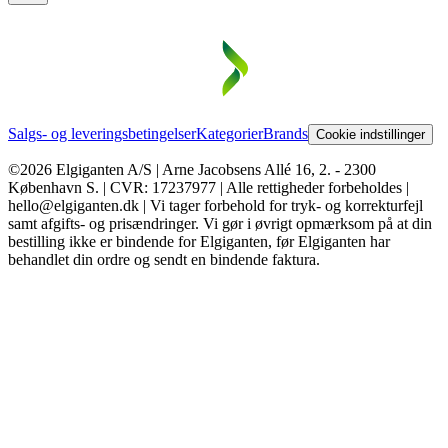
Salgs- og leveringsbetingelser
Kategorier
Brands
Cookie indstillinger
©2026 Elgiganten A/S | Arne Jacobsens Allé 16, 2. - 2300
København S. | CVR: 17237977 | Alle rettigheder forbeholdes |
hello@elgiganten.dk | Vi tager forbehold for tryk- og korrekturfejl
samt afgifts- og prisændringer. Vi gør i øvrigt opmærksom på at din
bestilling ikke er bindende for Elgiganten, før Elgiganten har
behandlet din ordre og sendt en bindende faktura.