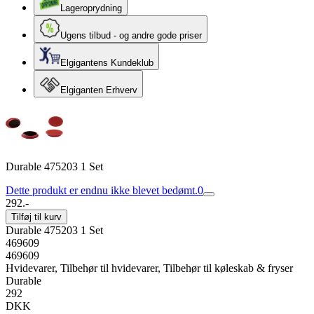
Lageroprydning
Ugens tilbud - og andre gode priser
Elgigantens Kundeklub
Elgiganten Erhverv
Durable 475203 1 Set
Dette produkt er endnu ikke blevet bedømt.
0
292.-
Tilføj til kurv
Durable 475203 1 Set
469609
469609
Hvidevarer, Tilbehør til hvidevarer, Tilbehør til køleskab & fryser
Durable
292
DKK