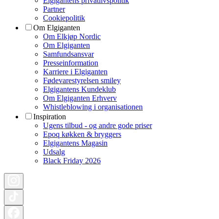
Elgigantens privatlivspolitik
Partner
Cookiepolitik
Om Elgiganten
Om Elkjøp Nordic
Om Elgiganten
Samfundsansvar
Presseinformation
Karriere i Elgiganten
Fødevarestyrelsen smiley
Elgigantens Kundeklub
Om Elgiganten Erhverv
Whistleblowing i organisationen
Inspiration
Ugens tilbud - og andre gode priser
Epoq køkken & bryggers
Elgigantens Magasin
Udsalg
Black Friday 2026