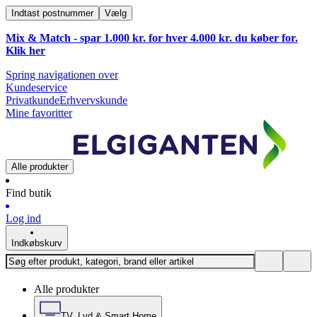
Indtast postnummer
Vælg
Mix & Match - spar 1.000 kr. for hver 4.000 kr. du køber for.
Klik
her
Spring navigationen over
Kundeservice
Privatkunde
Erhvervskunde
Mine favoritter
Alle produkter
Find butik
Log ind
Indkøbskurv
Alle produkter
TV, Lyd & Smart Home