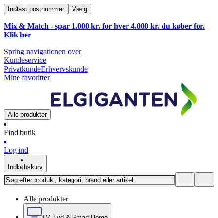
Indtast postnummer
Vælg
Mix & Match - spar 1.000 kr. for hver 4.000 kr. du køber for.
Klik
her
Spring navigationen over
Kundeservice
Privatkunde
Erhvervskunde
Mine favoritter
Alle produkter
Find butik
Log ind
Indkøbskurv
Alle produkter
TV, Lyd & Smart Home