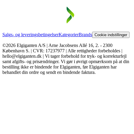
Salgs- og leveringsbetingelser
Kategorier
Brands
Cookie indstillinger
©2026 Elgiganten A/S | Arne Jacobsens Allé 16, 2. - 2300
København S. | CVR: 17237977 | Alle rettigheder forbeholdes |
hello@elgiganten.dk | Vi tager forbehold for tryk- og korrekturfejl
samt afgifts- og prisændringer. Vi gør i øvrigt opmærksom på at din
bestilling ikke er bindende for Elgiganten, før Elgiganten har
behandlet din ordre og sendt en bindende faktura.