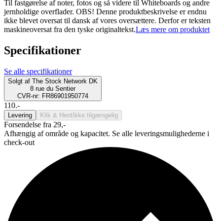
Til fastgørelse af noter, fotos og så videre til Whiteboards og andre
jernholdige overflader. OBS! Denne produktbeskrivelse er endnu
ikke blevet oversat til dansk af vores oversættere. Derfor er teksten
maskineoversat fra den tyske originaltekst.
Læs mere om produktet
Specifikationer
Se alle specifikationer
Solgt af
The Stock Network DK
8 rue du Sentier
CVR-nr: FR86901950774
110.-
Levering
Klik & Hent
Ikke tilgængelig
Forsendelse fra 29,-
Afhængig af område og kapacitet. Se alle leveringsmulighederne i
check-out