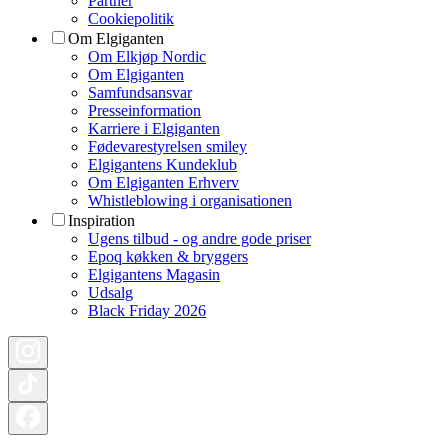
Partner
Cookiepolitik
Om Elgiganten
Om Elkjøp Nordic
Om Elgiganten
Samfundsansvar
Presseinformation
Karriere i Elgiganten
Fødevarestyrelsen smiley
Elgigantens Kundeklub
Om Elgiganten Erhverv
Whistleblowing i organisationen
Inspiration
Ugens tilbud - og andre gode priser
Epoq køkken & bryggers
Elgigantens Magasin
Udsalg
Black Friday 2026