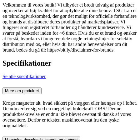
Velkommen til vores butik! Vi tilbyder et bredt udvalg af produkter
og mærker af høj kvalitet for at opfylde alle dine behov. TSG Lab er
en teknologivirksomhed, der gør det muligt for officielle forhandlere
og brands at distribuere deres produkter på markedspladser. Vi
fungerer som registreret forhandler og håndterer kundeservice. Vi
svarer på beskeder inden for ~6 timer. Hvis du er et brand og ønsker
at forstå, hvordan vi fungerer, dele nogle retningslinjer for selektiv
distribution med os, eller hvis du har andre henvendelser om dit
brand, bedes du gå til: https://bit.ly/disclaimer-for-brands.
Specifikationer
Se alle specifikationer
Mere om produktet
Kroge magneter alt, hvad sikkert på væggen eller hænges op i loftet.
De udmærker sig ved en meget høj holdekraft. OBS! Denne
produktbeskrivelse er endnu ikke blevet oversat til dansk af vores
oversættere. Derfor er teksten maskineoversat fra den tyske
originaltekst.
Manualer, downloads, garanti og support