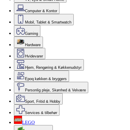
Computer & Kontor
Mobil, Tablet & Smartwatch
Gaming
Hardware
Hvidevarer
Hjem, Rengøring & Køkkenudstyr
Epoq køkken & bryggers
Personlig pleje, Skønhed & Velvære
Sport, Fritid & Hobby
Services & tilbehør
LEGO