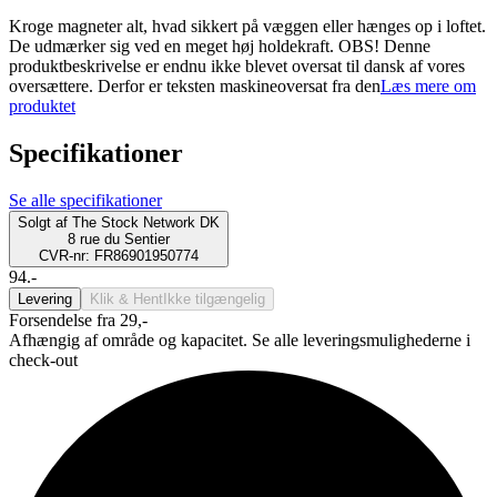
Kroge magneter alt, hvad sikkert på væggen eller hænges op i loftet.
De udmærker sig ved en meget høj holdekraft. OBS! Denne
produktbeskrivelse er endnu ikke blevet oversat til dansk af vores
oversættere. Derfor er teksten maskineoversat fra den
Læs mere om
produktet
Specifikationer
Se alle specifikationer
Solgt af
The Stock Network DK
8 rue du Sentier
CVR-nr: FR86901950774
94.-
Levering
Klik & Hent
Ikke tilgængelig
Forsendelse fra 29,-
Afhængig af område og kapacitet. Se alle leveringsmulighederne i
check-out