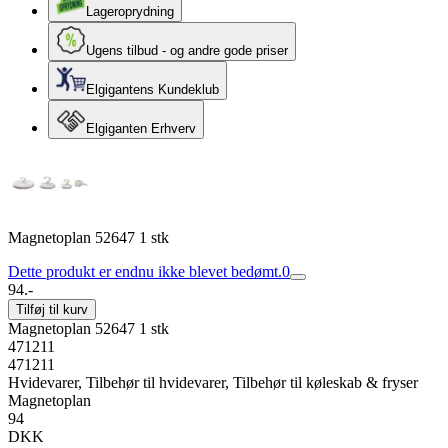
Lageroprydning
Ugens tilbud - og andre gode priser
Elgigantens Kundeklub
Elgiganten Erhverv
Magnetoplan 52647 1 stk
Dette produkt er endnu ikke blevet bedømt.
0
94.-
Tilføj til kurv
Magnetoplan 52647 1 stk
471211
471211
Hvidevarer, Tilbehør til hvidevarer, Tilbehør til køleskab & fryser
Magnetoplan
94
DKK