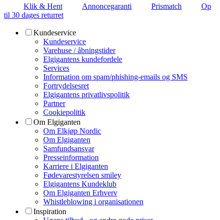
Klik & Hent
Annoncegaranti
Prismatch
Op
til 30 dages returret
Kundeservice
Kundeservice
Varehuse / åbningstider
Elgigantens kundefordele
Services
Information om spam/phishing-emails og SMS
Fortrydelsesret
Elgigantens privatlivspolitik
Partner
Cookiepolitik
Om Elgiganten
Om Elkjøp Nordic
Om Elgiganten
Samfundsansvar
Presseinformation
Karriere i Elgiganten
Fødevarestyrelsen smiley
Elgigantens Kundeklub
Om Elgiganten Erhverv
Whistleblowing i organisationen
Inspiration