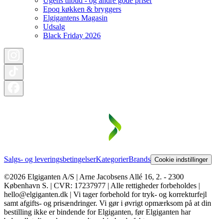
Ugens tilbud - og andre gode priser
Epoq køkken & bryggers
Elgigantens Magasin
Udsalg
Black Friday 2026
Salgs- og leveringsbetingelser
Kategorier
Brands
Cookie indstillinger
©2026 Elgiganten A/S | Arne Jacobsens Allé 16, 2. - 2300
København S. | CVR: 17237977 | Alle rettigheder forbeholdes |
hello@elgiganten.dk | Vi tager forbehold for tryk- og korrekturfejl
samt afgifts- og prisændringer. Vi gør i øvrigt opmærksom på at din
bestilling ikke er bindende for Elgiganten, før Elgiganten har