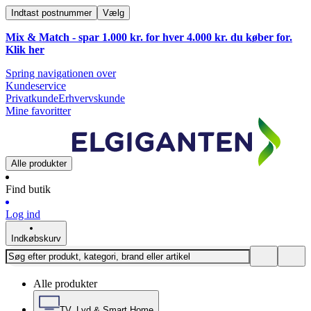
Indtast postnummer
Vælg
Mix & Match - spar 1.000 kr. for hver 4.000 kr. du køber for.
Klik
her
Spring navigationen over
Kundeservice
Privatkunde
Erhvervskunde
Mine favoritter
Alle produkter
Find butik
Log ind
Indkøbskurv
Alle produkter
TV, Lyd & Smart Home