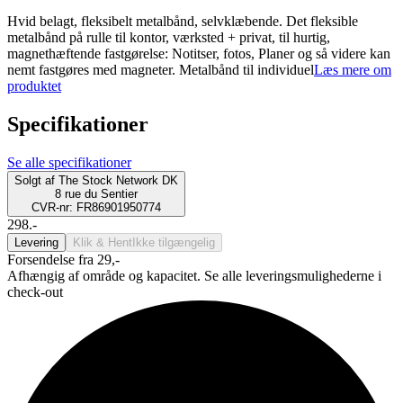
Hvid belagt, fleksibelt metalbånd, selvklæbende. Det fleksible
metalbånd på rulle til kontor, værksted + privat, til hurtig,
magnethæftende fastgørelse: Notitser, fotos, Planer og så videre kan
nemt fastgøres med magneter. Metalbånd til individuel
Læs mere om
produktet
Specifikationer
Se alle specifikationer
Solgt af
The Stock Network DK
8 rue du Sentier
CVR-nr: FR86901950774
298.-
Levering
Klik & Hent
Ikke tilgængelig
Forsendelse fra 29,-
Afhængig af område og kapacitet. Se alle leveringsmulighederne i
check-out