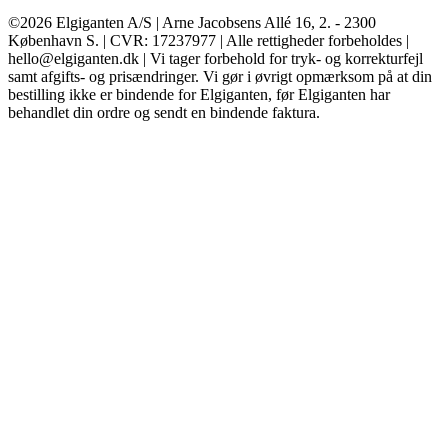
©2026 Elgiganten A/S | Arne Jacobsens Allé 16, 2. - 2300
København S. | CVR: 17237977 | Alle rettigheder forbeholdes |
hello@elgiganten.dk | Vi tager forbehold for tryk- og korrekturfejl
samt afgifts- og prisændringer. Vi gør i øvrigt opmærksom på at din
bestilling ikke er bindende for Elgiganten, før Elgiganten har
behandlet din ordre og sendt en bindende faktura.