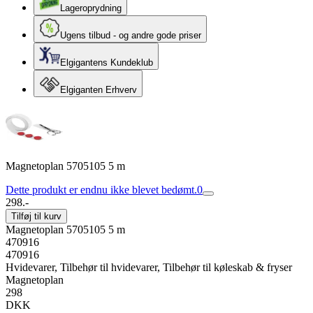
Lageroprydning
Ugens tilbud - og andre gode priser
Elgigantens Kundeklub
Elgiganten Erhverv
Magnetoplan 5705105 5 m
Dette produkt er endnu ikke blevet bedømt.
0
298.-
Tilføj til kurv
Magnetoplan 5705105 5 m
470916
470916
Hvidevarer, Tilbehør til hvidevarer, Tilbehør til køleskab & fryser
Magnetoplan
298
DKK