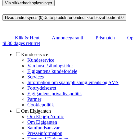
Vis sikkerhedsoplysninger
Hvad andre synes (0)
Dette produkt er endnu ikke blevet bedømt.
0
Klik & Hent
Annoncegaranti
Prismatch
Op
til 30 dages returret
Kundeservice
Kundeservice
Varehuse / åbningstider
Elgigantens kundefordele
Services
Information om spam/phishing-emails og SMS
Fortrydelsesret
Elgigantens privatlivspolitik
Partner
Cookiepolitik
Om Elgiganten
Om Elkjøp Nordic
Om Elgiganten
Samfundsansvar
Presseinformation
Karriere i Elgiganten