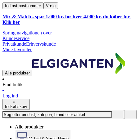
Indtast postnummer
Vælg
Mix & Match - spar 1.000 kr. for hver 4.000 kr. du køber for.
Klik
her
Spring navigationen over
Kundeservice
Privatkunde
Erhvervskunde
Mine favoritter
Alle produkter
Find butik
Log ind
Indkøbskurv
Alle produkter
TV, Lyd & Smart Home