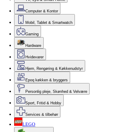
Computer & Kontor
Mobil, Tablet & Smartwatch
Gaming
Hardware
Hvidevarer
Hjem, Rengøring & Køkkenudstyr
Epoq køkken & bryggers
Personlig pleje, Skønhed & Velvære
Sport, Fritid & Hobby
Services & tilbehør
LEGO