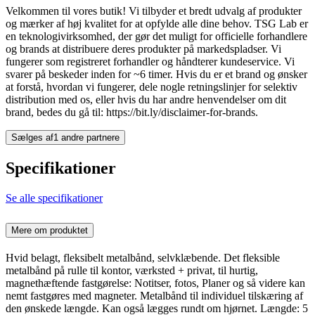
Velkommen til vores butik! Vi tilbyder et bredt udvalg af produkter
og mærker af høj kvalitet for at opfylde alle dine behov. TSG Lab er
en teknologivirksomhed, der gør det muligt for officielle forhandlere
og brands at distribuere deres produkter på markedspladser. Vi
fungerer som registreret forhandler og håndterer kundeservice. Vi
svarer på beskeder inden for ~6 timer. Hvis du er et brand og ønsker
at forstå, hvordan vi fungerer, dele nogle retningslinjer for selektiv
distribution med os, eller hvis du har andre henvendelser om dit
brand, bedes du gå til: https://bit.ly/disclaimer-for-brands.
Sælges af
1 andre partnere
Specifikationer
Se alle specifikationer
Mere om produktet
Hvid belagt, fleksibelt metalbånd, selvklæbende. Det fleksible
metalbånd på rulle til kontor, værksted + privat, til hurtig,
magnethæftende fastgørelse: Notitser, fotos, Planer og så videre kan
nemt fastgøres med magneter. Metalbånd til individuel tilskæring af
den ønskede længde. Kan også lægges rundt om hjørnet. Længde: 5