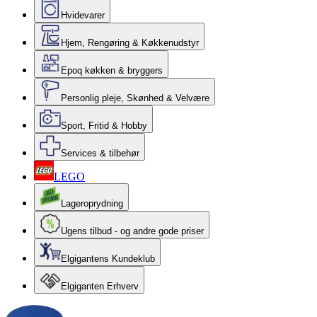
Hvidevarer
Hjem, Rengøring & Køkkenudstyr
Epoq køkken & bryggers
Personlig pleje, Skønhed & Velvære
Sport, Fritid & Hobby
Services & tilbehør
LEGO
Lageroprydning
Ugens tilbud - og andre gode priser
Elgigantens Kundeklub
Elgiganten Erhverv