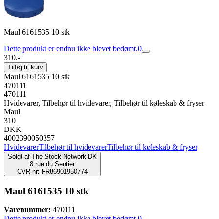
Maul 6161535 10 stk
Dette produkt er endnu ikke blevet bedømt.
0
310.-
Tilføj til kurv
Maul 6161535 10 stk
470111
470111
Hvidevarer, Tilbehør til hvidevarer, Tilbehør til køleskab & fryser
Maul
310
DKK
4002390050357
Hvidevarer
Tilbehør til hvidevarer
Tilbehør til køleskab & fryser
Solgt af
The Stock Network DK
8 rue du Sentier
CVR-nr: FR86901950774
Maul 6161535 10 stk
Varenummer:
470111
Dette produkt er endnu ikke blevet bedømt.
0