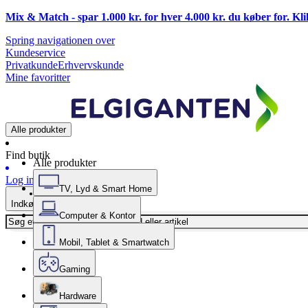
Mix & Match - spar 1.000 kr. for hver 4.000 kr. du køber for. Kl
Spring navigationen over
Kundeservice
Privatkunde
Erhvervskunde
Mine favoritter
Alle produkter
Find butik
Alle produkter
Log ind
TV, Lyd & Smart Home
Indkøbskurv
Computer & Kontor
Mobil, Tablet & Smartwatch
Gaming
Hardware