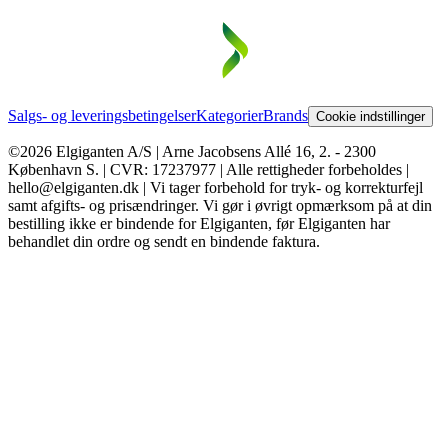
Salgs- og leveringsbetingelser
Kategorier
Brands
Cookie indstillinger
©2026 Elgiganten A/S | Arne Jacobsens Allé 16, 2. - 2300
København S. | CVR: 17237977 | Alle rettigheder forbeholdes |
hello@elgiganten.dk | Vi tager forbehold for tryk- og korrekturfejl
samt afgifts- og prisændringer. Vi gør i øvrigt opmærksom på at din
bestilling ikke er bindende for Elgiganten, før Elgiganten har
behandlet din ordre og sendt en bindende faktura.