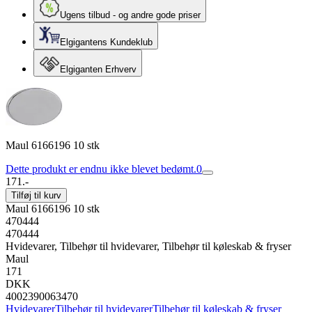
Ugens tilbud - og andre gode priser
Elgigantens Kundeklub
Elgiganten Erhverv
Maul 6166196 10 stk
Dette produkt er endnu ikke blevet bedømt.
0
171.-
Tilføj til kurv
Maul 6166196 10 stk
470444
470444
Hvidevarer, Tilbehør til hvidevarer, Tilbehør til køleskab & fryser
Maul
171
DKK
4002390063470
Hvidevarer
Tilbehør til hvidevarer
Tilbehør til køleskab & fryser