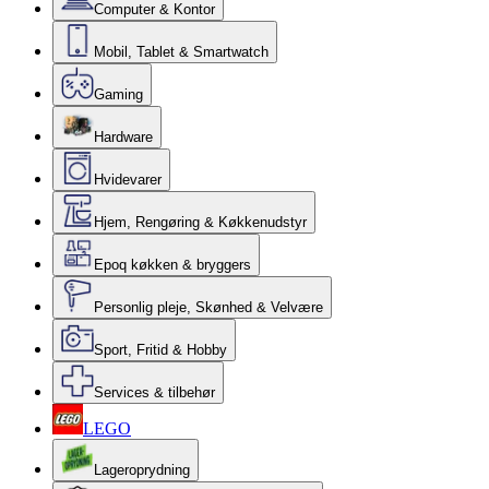
Computer & Kontor
Mobil, Tablet & Smartwatch
Gaming
Hardware
Hvidevarer
Hjem, Rengøring & Køkkenudstyr
Epoq køkken & bryggers
Personlig pleje, Skønhed & Velvære
Sport, Fritid & Hobby
Services & tilbehør
LEGO
Lageroprydning