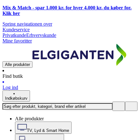
Mix & Match - spar 1.000 kr. for hver 4.000 kr. du køber for.
Klik
her
Spring navigationen over
Kundeservice
Privatkunde
Erhvervskunde
Mine favoritter
Alle produkter
Find butik
Log ind
Indkøbskurv
Alle produkter
TV, Lyd & Smart Home