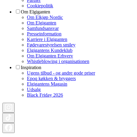
Partner
Cookiepolitik
Om Elgiganten
Om Elkjøp Nordic
Om Elgiganten
Samfundsansvar
Presseinformation
Karriere i Elgiganten
Fødevarestyrelsen smiley
Elgigantens Kundeklub
Om Elgiganten Erhverv
Whistleblowing i organisationen
Inspiration
Ugens tilbud - og andre gode priser
Epoq køkken & bryggers
Elgigantens Magasin
Udsalg
Black Friday 2026