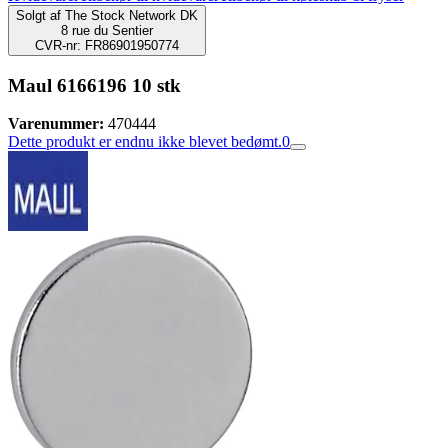
Solgt af
The Stock Network DK
8 rue du Sentier
CVR-nr: FR86901950774
Maul 6166196 10 stk
Varenummer:
470444
Dette produkt er endnu ikke blevet bedømt.
0