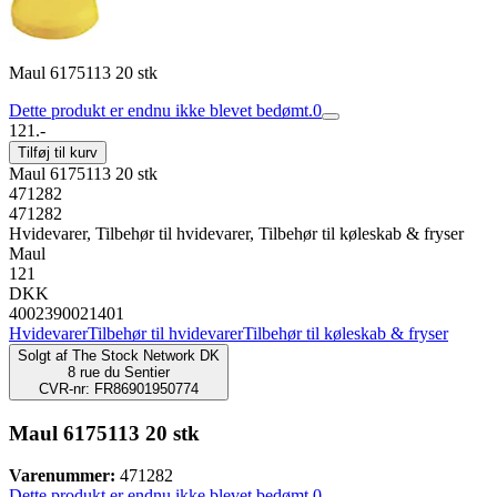
Maul 6175113 20 stk
Dette produkt er endnu ikke blevet bedømt.
0
121.-
Tilføj til kurv
Maul 6175113 20 stk
471282
471282
Hvidevarer, Tilbehør til hvidevarer, Tilbehør til køleskab & fryser
Maul
121
DKK
4002390021401
Hvidevarer
Tilbehør til hvidevarer
Tilbehør til køleskab & fryser
Solgt af
The Stock Network DK
8 rue du Sentier
CVR-nr: FR86901950774
Maul 6175113 20 stk
Varenummer:
471282
Dette produkt er endnu ikke blevet bedømt.
0