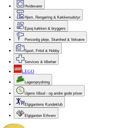
Hvidevarer
Hjem, Rengøring & Køkkenudstyr
Epoq køkken & bryggers
Personlig pleje, Skønhed & Velvære
Sport, Fritid & Hobby
Services & tilbehør
LEGO
Lageroprydning
Ugens tilbud - og andre gode priser
Elgigantens Kundeklub
Elgiganten Erhverv