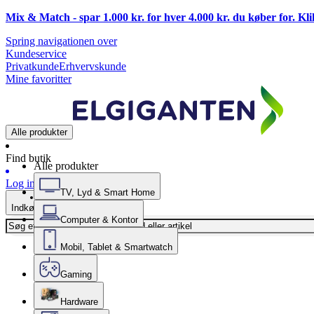
Mix & Match - spar 1.000 kr. for hver 4.000 kr. du køber for. Kl
Spring navigationen over
Kundeservice
Privatkunde
Erhvervskunde
Mine favoritter
Alle produkter
Find butik
Alle produkter
Log ind
TV, Lyd & Smart Home
Indkøbskurv
Computer & Kontor
Mobil, Tablet & Smartwatch
Gaming
Hardware