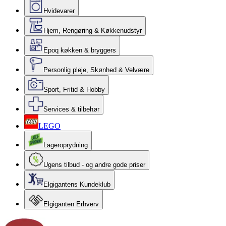
Hvidevarer
Hjem, Rengøring & Køkkenudstyr
Epoq køkken & bryggers
Personlig pleje, Skønhed & Velvære
Sport, Fritid & Hobby
Services & tilbehør
LEGO
Lageroprydning
Ugens tilbud - og andre gode priser
Elgigantens Kundeklub
Elgiganten Erhverv