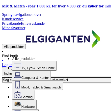
Mix & Match - spar 1.000 kr. for hver 4.000 kr. du køber for. Kl
Spring navigationen over
Kundeservice
Privatkunde
Erhvervskunde
Mine favoritter
Alle produkter
Find butik
Alle produkter
Log ind
TV, Lyd & Smart Home
Indkøbskurv
Computer & Kontor
Mobil, Tablet & Smartwatch
Gaming
Hardware