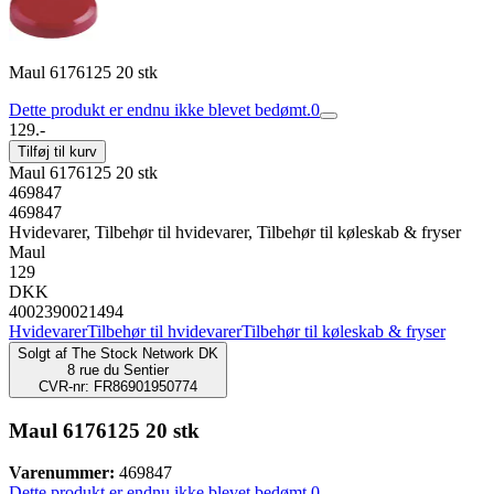
Maul 6176125 20 stk
Dette produkt er endnu ikke blevet bedømt.
0
129.-
Tilføj til kurv
Maul 6176125 20 stk
469847
469847
Hvidevarer, Tilbehør til hvidevarer, Tilbehør til køleskab & fryser
Maul
129
DKK
4002390021494
Hvidevarer
Tilbehør til hvidevarer
Tilbehør til køleskab & fryser
Solgt af
The Stock Network DK
8 rue du Sentier
CVR-nr: FR86901950774
Maul 6176125 20 stk
Varenummer:
469847
Dette produkt er endnu ikke blevet bedømt.
0