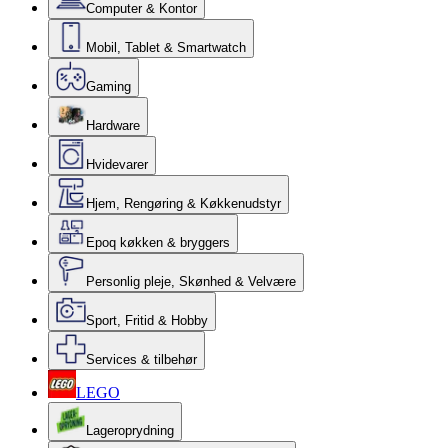
Computer & Kontor
Mobil, Tablet & Smartwatch
Gaming
Hardware
Hvidevarer
Hjem, Rengøring & Køkkenudstyr
Epoq køkken & bryggers
Personlig pleje, Skønhed & Velvære
Sport, Fritid & Hobby
Services & tilbehør
LEGO
Lageroprydning