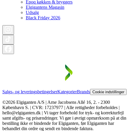
Epoq køkken & bryggers
Elgigantens Magasin
Udsalg
Black Friday 2026
Salgs- og leveringsbetingelser
Kategorier
Brands
Cookie indstillinger
©2026 Elgiganten A/S | Arne Jacobsens Allé 16, 2. - 2300
København S. | CVR: 17237977 | Alle rettigheder forbeholdes |
hello@elgiganten.dk | Vi tager forbehold for tryk- og korrekturfejl
samt afgifts- og prisændringer. Vi gør i øvrigt opmærksom på at din
bestilling ikke er bindende for Elgiganten, før Elgiganten har
behandlet din ordre og sendt en bindende faktura.