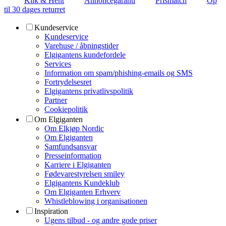
Klik & Hent
Annoncegaranti
Prismatch
Op
til 30 dages returret
Kundeservice
Kundeservice
Varehuse / åbningstider
Elgigantens kundefordele
Services
Information om spam/phishing-emails og SMS
Fortrydelsesret
Elgigantens privatlivspolitik
Partner
Cookiepolitik
Om Elgiganten
Om Elkjøp Nordic
Om Elgiganten
Samfundsansvar
Presseinformation
Karriere i Elgiganten
Fødevarestyrelsen smiley
Elgigantens Kundeklub
Om Elgiganten Erhverv
Whistleblowing i organisationen
Inspiration
Ugens tilbud - og andre gode priser