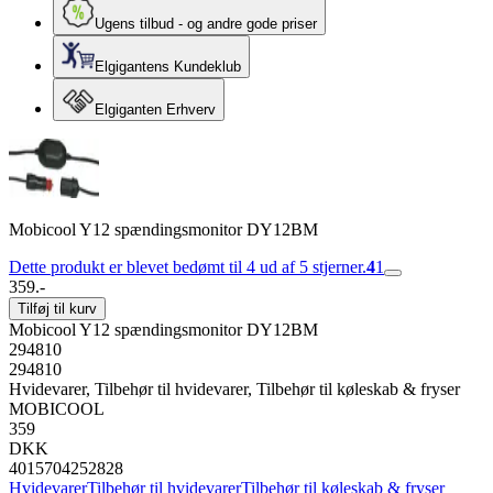
Ugens tilbud - og andre gode priser
Elgigantens Kundeklub
Elgiganten Erhverv
Mobicool Y12 spændingsmonitor DY12BM
Dette produkt er blevet bedømt til 4 ud af 5 stjerner.
4
1
359.-
Tilføj til kurv
Mobicool Y12 spændingsmonitor DY12BM
294810
294810
Hvidevarer, Tilbehør til hvidevarer, Tilbehør til køleskab & fryser
MOBICOOL
359
DKK
4015704252828
Hvidevarer
Tilbehør til hvidevarer
Tilbehør til køleskab & fryser