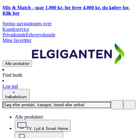
Mix & Match - spar 1.000 kr. for hver 4.000 kr. du køber for.
Klik
her
Spring navigationen over
Kundeservice
Privatkunde
Erhvervskunde
Mine favoritter
Alle produkter
Find butik
Log ind
Indkøbskurv
Alle produkter
TV, Lyd & Smart Home